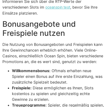
Informieren Sie sich über die RTP-Werte der
verschiedenen Slots im
, bevor Sie Ihre
oceanspin test
Einsätze platzieren.
Bonusangebote und
Freispiele nutzen
Die Nutzung von Bonusangeboten und Freispielen kann
Ihre Gewinnchancen erheblich erhöhen. Viele Online-
Casinos, einschließlich Ocean Spin, bieten verschiedene
Promotions an, die es wert sind, genutzt zu werden:
Willkommensbonus:
Oftmals erhalten neue
Spieler einen Bonus auf ihre erste Einzahlung, was
zusätzliche Spielzeit bedeutet.
Freispiele:
Diese ermöglichen es Ihnen, Slots
kostenlos zu spielen und gleichzeitig echte
Gewinne zu erzielen.
Treueprogramme:
Spieler, die regelmäßig spielen,