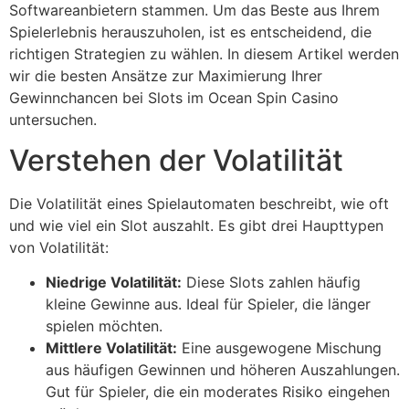
Softwareanbietern stammen. Um das Beste aus Ihrem
Spielerlebnis herauszuholen, ist es entscheidend, die
richtigen Strategien zu wählen. In diesem Artikel werden
wir die besten Ansätze zur Maximierung Ihrer
Gewinnchancen bei Slots im Ocean Spin Casino
untersuchen.
Verstehen der Volatilität
Die Volatilität eines Spielautomaten beschreibt, wie oft
und wie viel ein Slot auszahlt. Es gibt drei Haupttypen
von Volatilität:
Niedrige Volatilität:
Diese Slots zahlen häufig
kleine Gewinne aus. Ideal für Spieler, die länger
spielen möchten.
Mittlere Volatilität:
Eine ausgewogene Mischung
aus häufigen Gewinnen und höheren Auszahlungen.
Gut für Spieler, die ein moderates Risiko eingehen