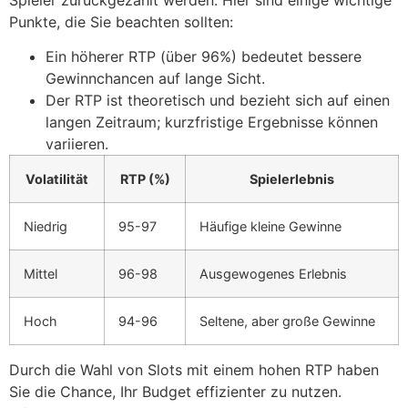
Punkte, die Sie beachten sollten:
Ein höherer RTP (über 96%) bedeutet bessere
Gewinnchancen auf lange Sicht.
Der RTP ist theoretisch und bezieht sich auf einen
langen Zeitraum; kurzfristige Ergebnisse können
variieren.
Volatilität
RTP (%)
Spielerlebnis
Niedrig
95-97
Häufige kleine Gewinne
Mittel
96-98
Ausgewogenes Erlebnis
Hoch
94-96
Seltene, aber große Gewinne
Durch die Wahl von Slots mit einem hohen RTP haben
Sie die Chance, Ihr Budget effizienter zu nutzen.