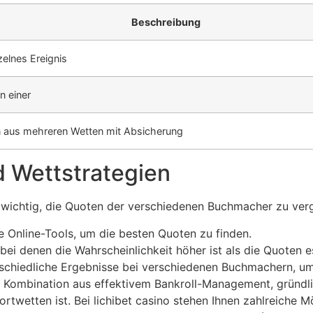
Beschreibung
zelnes Ereignis
n einer
n aus mehreren Wetten mit Absicherung
d Wettstrategien
 wichtig, die Quoten der verschiedenen Buchmacher zu ver
 Online-Tools, um die besten Quoten zu finden.
ei denen die Wahrscheinlichkeit höher ist als die Quoten e
schiedliche Ergebnisse bei verschiedenen Buchmachern, um
e Kombination aus effektivem Bankroll-Management, gründl
rtwetten ist. Bei lichibet casino stehen Ihnen zahlreiche M