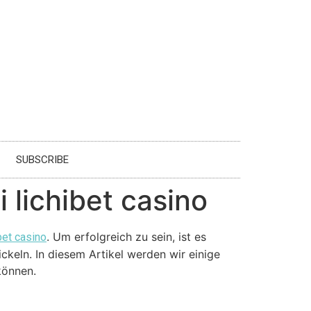
SUBSCRIBE
 lichibet casino
. Um erfolgreich zu sein, ist es
bet casino
ckeln. In diesem Artikel werden wir einige
können.