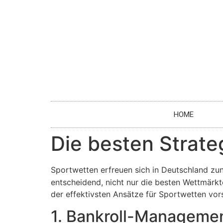
HOME
Die besten Strateg
Sportwetten erfreuen sich in Deutschland zu
entscheidend, nicht nur die besten Wettmärkte
der effektivsten Ansätze für Sportwetten vor
1. Bankroll-Manageme