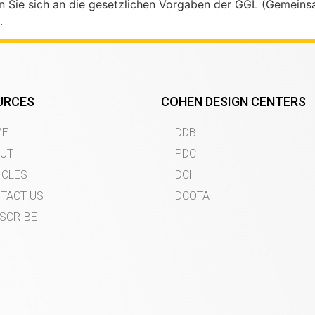
ten Sie sich an die gesetzlichen Vorgaben der GGL (Gemein
.
URCES
COHEN DESIGN CENTERS
ME
DDB
UT
PDC
ICLES
DCH
TACT US
DCOTA
SCRIBE