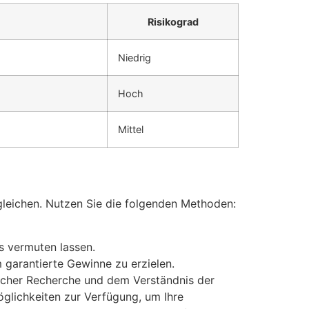
Risikograd
Niedrig
Hoch
Mittel
gleichen. Nutzen Sie die folgenden Methoden:
s vermuten lassen.
 garantierte Gewinne zu erzielen.
icher Recherche und dem Verständnis der
öglichkeiten zur Verfügung, um Ihre