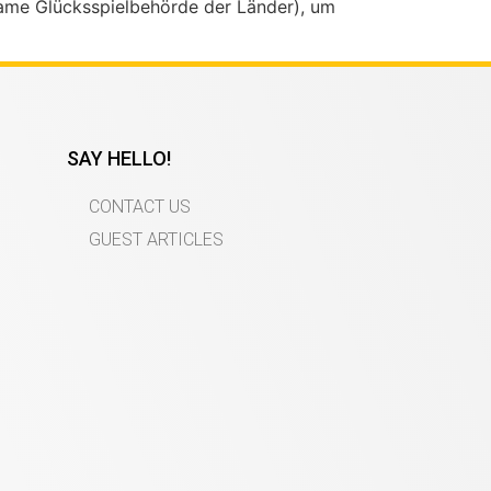
same Glücksspielbehörde der Länder), um
SAY HELLO!
CONTACT US
GUEST ARTICLES