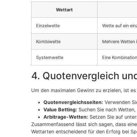
Wettart
Einzelwette
Wette auf ein ein
Kombiwette
Mehrere Wetten i
Systemwette
Eine Kombinatio
4. Quotenvergleich un
Um den maximalen Gewinn zu erzielen, ist es
Quotenvergleichsseiten:
Verwenden Sie
Value Betting:
Suchen Sie nach Wetten, b
Arbitrage-Wetten:
Setzen Sie auf unter
Zusammenfassend lässt sich sagen, dass ein
Wettarten entscheidend für den Erfolg bei Spo