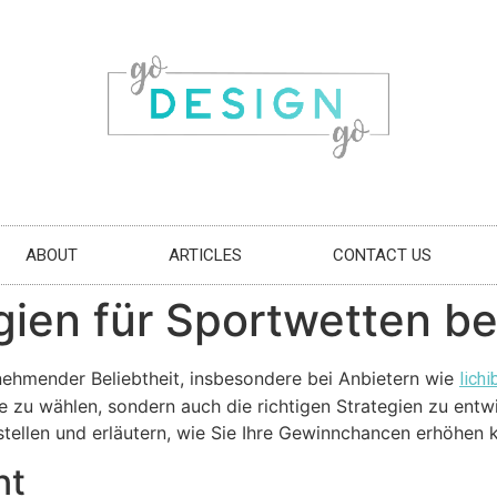
ABOUT
ARTICLES
CONTACT US
ien für Sportwetten bei
nehmender Beliebtheit, insbesondere bei Anbietern wie
lichi
 zu wählen, sondern auch die richtigen Strategien zu entwi
stellen und erläutern, wie Sie Ihre Gewinnchancen erhöhen 
nt