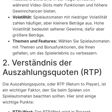
während Video-Slots mehr Funktionen und höhere
Gewinnchancen bieten.
Volatilität:
Spielautomaten mit niedriger Volatilität
zahlen häufiger, aber kleinere Beträge aus. Hohe
Volatilität bedeutet seltener Gewinne, dafür aber
größere Beträge.
Themen und Features:
Wählen Sie Spielautomaten
mit Themen und Bonusfunktionen, die Ihnen
gefallen, um das Spielerlebnis zu verbessern.
2. Verständnis der
Auszahlungsquoten (RTP)
Die Auszahlungsquote, oder RTP (Return to Player), ist
ein wichtiger Faktor, den Sie beim Spielen von
Spielautomaten beachten sollten. Hier sind einige
wichtige Punkte:
RTP-Wert:
Der RTP-Wert wird in Prozent