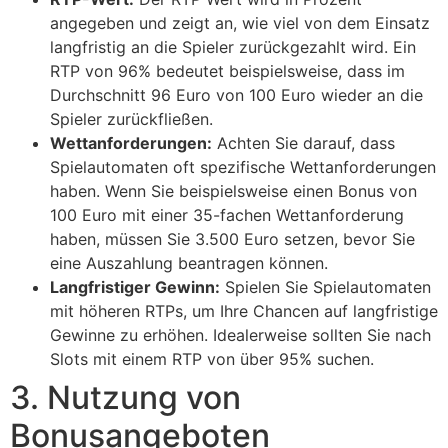
angegeben und zeigt an, wie viel von dem Einsatz
langfristig an die Spieler zurückgezahlt wird. Ein
RTP von 96% bedeutet beispielsweise, dass im
Durchschnitt 96 Euro von 100 Euro wieder an die
Spieler zurückfließen.
Wettanforderungen:
Achten Sie darauf, dass
Spielautomaten oft spezifische Wettanforderungen
haben. Wenn Sie beispielsweise einen Bonus von
100 Euro mit einer 35-fachen Wettanforderung
haben, müssen Sie 3.500 Euro setzen, bevor Sie
eine Auszahlung beantragen können.
Langfristiger Gewinn:
Spielen Sie Spielautomaten
mit höheren RTPs, um Ihre Chancen auf langfristige
Gewinne zu erhöhen. Idealerweise sollten Sie nach
Slots mit einem RTP von über 95% suchen.
3. Nutzung von
Bonusangeboten