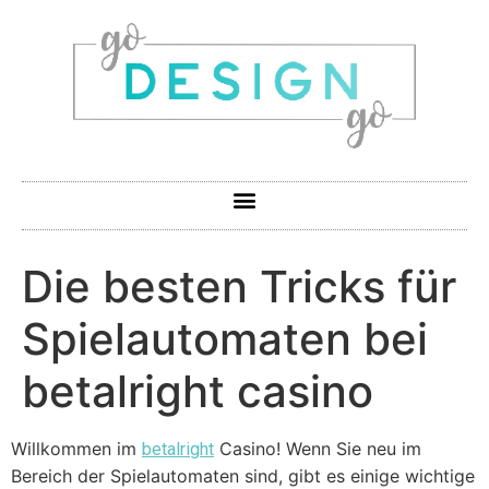
Die besten Tricks für
Spielautomaten bei
betalright casino
Willkommen im
Casino! Wenn Sie neu im
betalright
Bereich der Spielautomaten sind, gibt es einige wichtige