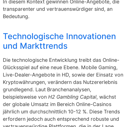
In diesem Kontext gewinnen Online-Angebote, die
transparenter und vertrauenswürdiger sind, an
Bedeutung.
Technologische Innovationen
und Markttrends
Die technologische Entwicklung treibt das Online-
Glücksspiel auf eine neue Ebene. Mobile Gaming,
Live-Dealer-Angebote in HD, sowie der Einsatz von
Kryptowährungen, verändern das Nutzererlebnis
grundlegend. Laut Branchenanalysen,
beispielsweise von
H2 Gambling Capital
, wächst
der globale Umsatz im Bereich Online-Casinos
jährlich um durchschnittlich 10-12 %. Diese Trends
erfordern jedoch auch entsprechend robuste und
vertrauenswürdige Plattformen, die in der Lage