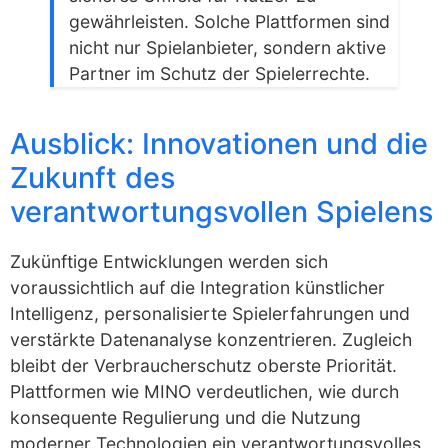
gewährleisten. Solche Plattformen sind
nicht nur Spielanbieter, sondern aktive
Partner im Schutz der Spielerrechte.
Ausblick: Innovationen und die
Zukunft des
verantwortungsvollen Spielens
Zukünftige Entwicklungen werden sich
voraussichtlich auf die Integration künstlicher
Intelligenz, personalisierte Spielerfahrungen und
verstärkte Datenanalyse konzentrieren. Zugleich
bleibt der Verbraucherschutz oberste Priorität.
Plattformen wie MINO verdeutlichen, wie durch
konsequente Regulierung und die Nutzung
moderner Technologien ein verantwortungsvolles