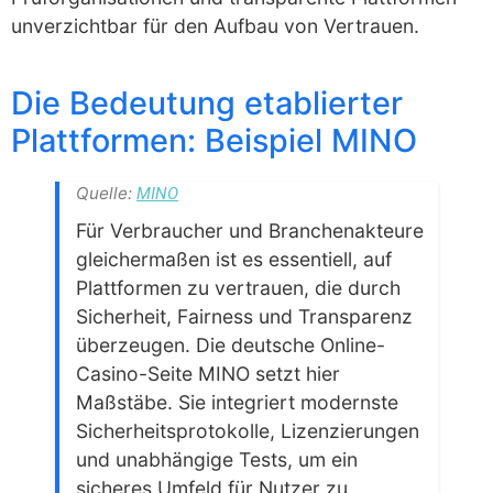
unverzichtbar für den Aufbau von Vertrauen.
Die Bedeutung etablierter
Plattformen: Beispiel MINO
Quelle:
MINO
Für Verbraucher und Branchenakteure
gleichermaßen ist es essentiell, auf
Plattformen zu vertrauen, die durch
Sicherheit, Fairness und Transparenz
überzeugen. Die deutsche Online-
Casino-Seite MINO setzt hier
Maßstäbe. Sie integriert modernste
Sicherheitsprotokolle, Lizenzierungen
und unabhängige Tests, um ein
sicheres Umfeld für Nutzer zu