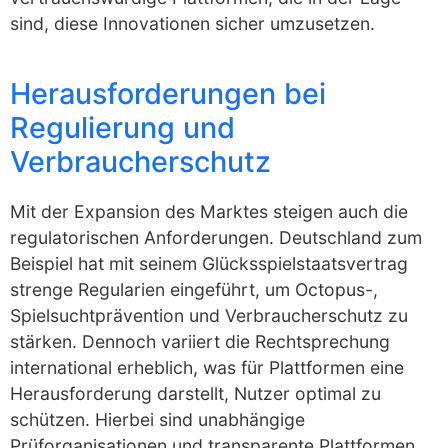
sind, diese Innovationen sicher umzusetzen.
Herausforderungen bei
Regulierung und
Verbraucherschutz
Mit der Expansion des Marktes steigen auch die
regulatorischen Anforderungen. Deutschland zum
Beispiel hat mit seinem Glücksspielstaatsvertrag
strenge Regularien eingeführt, um Octopus-,
Spielsuchtprävention und Verbraucherschutz zu
stärken. Dennoch variiert die Rechtsprechung
international erheblich, was für Plattformen eine
Herausforderung darstellt, Nutzer optimal zu
schützen. Hierbei sind unabhängige
Prüforganisationen und transparente Plattformen