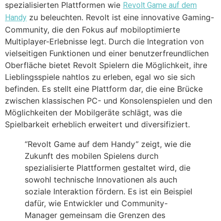
spezialisierten Plattformen wie
Revolt Game auf dem
zu beleuchten. Revolt ist eine innovative Gaming-
Handy
Community, die den Fokus auf mobiloptimierte
Multiplayer-Erlebnisse legt. Durch die Integration von
vielseitigen Funktionen und einer benutzerfreundlichen
Oberfläche bietet Revolt Spielern die Möglichkeit, ihre
Lieblingsspiele nahtlos zu erleben, egal wo sie sich
befinden. Es stellt eine Plattform dar, die eine Brücke
zwischen klassischen PC- und Konsolenspielen und den
Möglichkeiten der Mobilgeräte schlägt, was die
Spielbarkeit erheblich erweitert und diversifiziert.
“Revolt Game auf dem Handy” zeigt, wie die
Zukunft des mobilen Spielens durch
spezialisierte Plattformen gestaltet wird, die
sowohl technische Innovationen als auch
soziale Interaktion fördern. Es ist ein Beispiel
dafür, wie Entwickler und Community-
Manager gemeinsam die Grenzen des