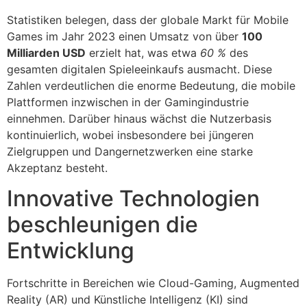
Statistiken belegen, dass der globale Markt für Mobile
Games im Jahr 2023 einen Umsatz von über
100
Milliarden USD
erzielt hat, was etwa
60 %
des
gesamten digitalen Spieleeinkaufs ausmacht. Diese
Zahlen verdeutlichen die enorme Bedeutung, die mobile
Plattformen inzwischen in der Gamingindustrie
einnehmen. Darüber hinaus wächst die Nutzerbasis
kontinuierlich, wobei insbesondere bei jüngeren
Zielgruppen und Dangernetzwerken eine starke
Akzeptanz besteht.
Innovative Technologien
beschleunigen die
Entwicklung
Fortschritte in Bereichen wie Cloud-Gaming, Augmented
Reality (AR) und Künstliche Intelligenz (KI) sind