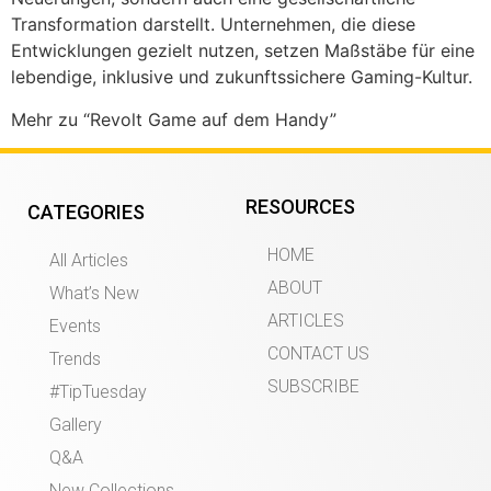
Transformation darstellt. Unternehmen, die diese
Entwicklungen gezielt nutzen, setzen Maßstäbe für eine
lebendige, inklusive und zukunftssichere Gaming-Kultur.
Mehr zu “Revolt Game auf dem Handy”
RESOURCES
CATEGORIES
HOME
All Articles
ABOUT
What’s New
ARTICLES
Events
CONTACT US
Trends
SUBSCRIBE
#TipTuesday
Gallery
Q&A
New Collections