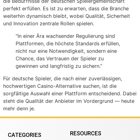
die Bedürfnisse der deutschen Spielergemeinschaft
perfekt erfüllen. Es ist zu erwarten, dass die Branche
weiterhin dynamisch bleibt, wobei Qualität, Sicherheit
und Innovation zentrale Rollen spielen.
“In einer Ära wachsender Regulierung sind
Plattformen, die höchste Standards erfüllen,
nicht nur eine Notwendigkeit, sondern eine
Chance, das Vertrauen der Spieler zu
gewinnen und langfristig zu sichern.”
Für deutsche Spieler, die nach einer zuverlässigen,
hochwertigen Casino-Alternative suchen, ist die
sorgfältige Auswahl einer Plattform entscheidend. Dabei
steht die Qualität der Anbieter im Vordergrund — heute
mehr denn je.
RESOURCES
CATEGORIES