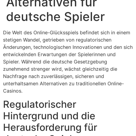
Alternativen für
deutsche Spieler
Die Welt des Online-Glücksspiels befindet sich in einem
stetigen Wandel, getrieben von regulatorischen
Änderungen, technologischen Innovationen und den sich
entwickelnden Erwartungen der Spielerinnen und
Spieler. Während die deutsche Gesetzgebung
zunehmend strenger wird, wächst gleichzeitig die
Nachfrage nach zuverlässigen, sicheren und
unterhaltsamen Alternativen zu traditionellen Online-
Casinos.
Regulatorischer
Hintergrund und die
Herausforderung für