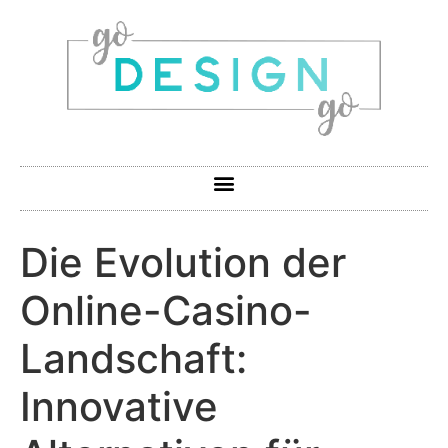
Die Evolution der
Online-Casino-
Landschaft:
Innovative