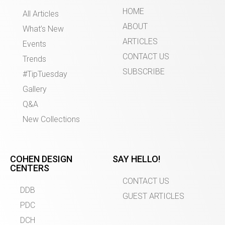
HOME
All Articles
ABOUT
What’s New
ARTICLES
Events
CONTACT US
Trends
SUBSCRIBE
#TipTuesday
Gallery
Q&A
New Collections
COHEN DESIGN
SAY HELLO!
CENTERS
CONTACT US
DDB
GUEST ARTICLES
PDC
DCH