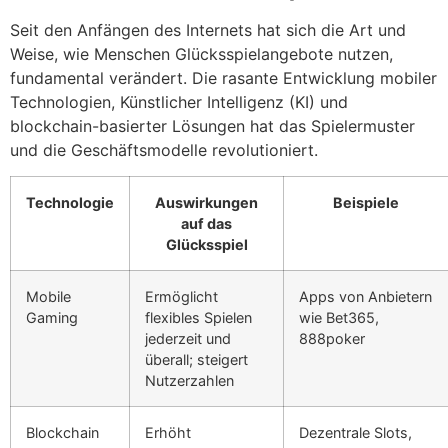
Seit den Anfängen des Internets hat sich die Art und
Weise, wie Menschen Glücksspielangebote nutzen,
fundamental verändert. Die rasante Entwicklung mobiler
Technologien, Künstlicher Intelligenz (KI) und
blockchain-basierter Lösungen hat das Spielermuster
und die Geschäftsmodelle revolutioniert.
Technologie
Auswirkungen
Beispiele
auf das
Glücksspiel
Mobile
Ermöglicht
Apps von Anbietern
Gaming
flexibles Spielen
wie Bet365,
jederzeit und
888poker
überall; steigert
Nutzerzahlen
Blockchain
Erhöht
Dezentrale Slots,