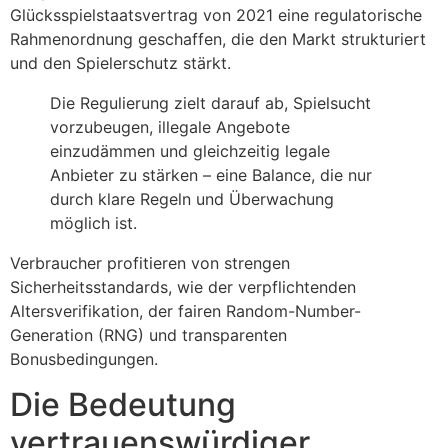
Glücksspielstaatsvertrag von 2021 eine regulatorische
Rahmenordnung geschaffen, die den Markt strukturiert
und den Spielerschutz stärkt.
Die Regulierung zielt darauf ab, Spielsucht
vorzubeugen, illegale Angebote
einzudämmen und gleichzeitig legale
Anbieter zu stärken – eine Balance, die nur
durch klare Regeln und Überwachung
möglich ist.
Verbraucher profitieren von strengen
Sicherheitsstandards, wie der verpflichtenden
Altersverifikation, der fairen Random-Number-
Generation (RNG) und transparenten
Bonusbedingungen.
Die Bedeutung
vertrauenswürdiger