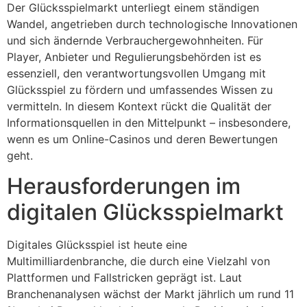
Der Glücksspielmarkt unterliegt einem ständigen
Wandel, angetrieben durch technologische Innovationen
und sich ändernde Verbrauchergewohnheiten. Für
Player, Anbieter und Regulierungsbehörden ist es
essenziell, den verantwortungsvollen Umgang mit
Glücksspiel zu fördern und umfassendes Wissen zu
vermitteln. In diesem Kontext rückt die Qualität der
Informationsquellen in den Mittelpunkt – insbesondere,
wenn es um Online-Casinos und deren Bewertungen
geht.
Herausforderungen im
digitalen Glücksspielmarkt
Digitales Glücksspiel ist heute eine
Multimilliardenbranche, die durch eine Vielzahl von
Plattformen und Fallstricken geprägt ist. Laut
Branchenanalysen wächst der Markt jährlich um rund 11