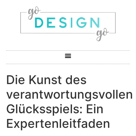
Die Kunst des
verantwortungsvollen
Glücksspiels: Ein
Expertenleitfaden