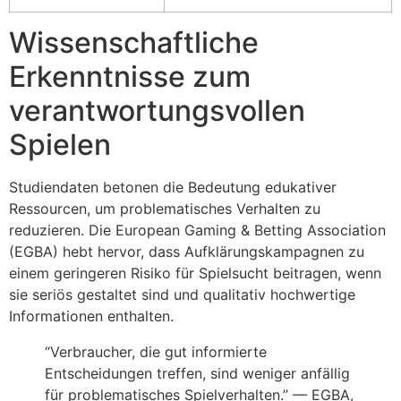
Wissenschaftliche
Erkenntnisse zum
verantwortungsvollen
Spielen
Studiendaten betonen die Bedeutung edukativer
Ressourcen, um problematisches Verhalten zu
reduzieren. Die European Gaming & Betting Association
(EGBA) hebt hervor, dass Aufklärungskampagnen zu
einem geringeren Risiko für Spielsucht beitragen, wenn
sie seriös gestaltet sind und qualitativ hochwertige
Informationen enthalten.
“Verbraucher, die gut informierte
Entscheidungen treffen, sind weniger anfällig
für problematisches Spielverhalten.” — EGBA,