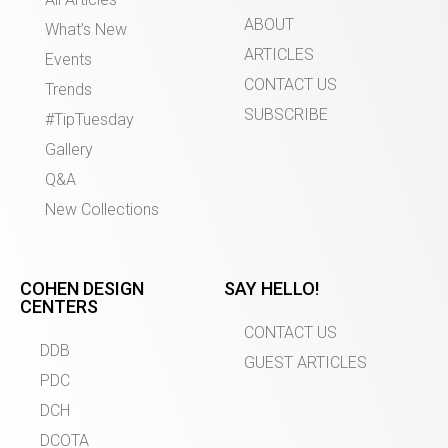
ABOUT
What’s New
ARTICLES
Events
CONTACT US
Trends
SUBSCRIBE
#TipTuesday
Gallery
Q&A
New Collections
COHEN DESIGN
SAY HELLO!
CENTERS
CONTACT US
DDB
GUEST ARTICLES
PDC
DCH
DCOTA