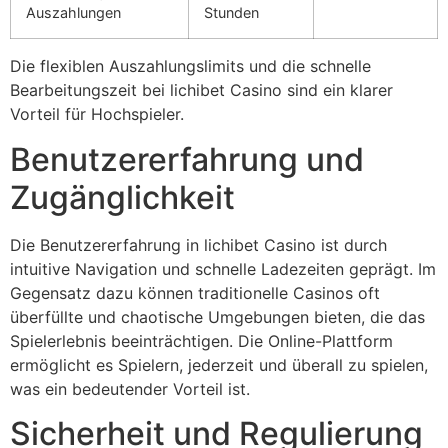
Auszahlungen
Stunden
Die flexiblen Auszahlungslimits und die schnelle
Bearbeitungszeit bei lichibet Casino sind ein klarer
Vorteil für Hochspieler.
Benutzererfahrung und
Zugänglichkeit
Die Benutzererfahrung in lichibet Casino ist durch
intuitive Navigation und schnelle Ladezeiten geprägt. Im
Gegensatz dazu können traditionelle Casinos oft
überfüllte und chaotische Umgebungen bieten, die das
Spielerlebnis beeinträchtigen. Die Online-Plattform
ermöglicht es Spielern, jederzeit und überall zu spielen,
was ein bedeutender Vorteil ist.
Sicherheit und Regulierung