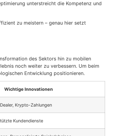
Optimierung unterstreicht die Kompetenz und
izient zu meistern – genau hier setzt
ansformation des Sektors hin zu mobilen
erlebnis noch weiter zu verbessern. Um beim
logischen Entwicklung positionieren.
Wichtige Innovationen
Dealer, Krypto-Zahlungen
estützte Kundendienste