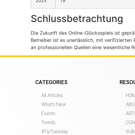
2025
79
Schlussbetrachtung
Die Zukunft des Online-Glücksspiels ist gepr
Betreiber ist es unerlässlich, mit verifiziert
an professionellen Quellen eine wesentliche R
CATEGORIES
RESO
All Articles
HO
What’s New
ABO
Events
ART
Trends
CON
#TipTuesday
SUB