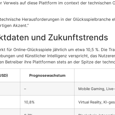
 Verweis auf diese Plattform im context der technischen 
 technische Herausforderungen in der Glücksspielbranche eff
rtigen Akzent.”
ktdaten und Zukunftstrends
rkt für Online-Glücksspiele jährlich um etwa 10,5 %. Die Tr
bungen und Künstlicher Intelligenz verspricht, das Nutzer
 Betreiber ihre Plattformen stets an der Spitze der techno
 USD)
Prognosewachstum
–
Mobile Gaming, Live-
10,8%
Virtual Reality, KI-g