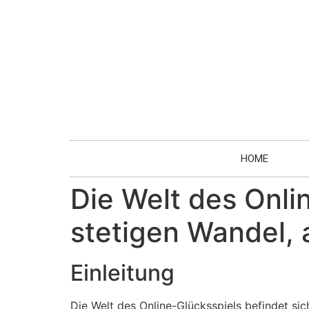
HOME
Die Welt des Onli
stetigen Wandel, 
Einleitung
Die Welt des Online-Glücksspiels befindet si