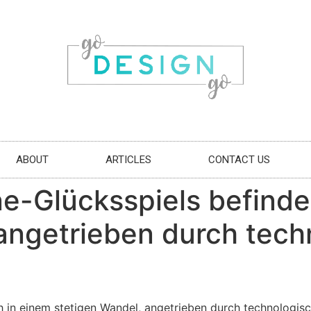
ABOUT
ARTICLES
CONTACT US
ne-Glücksspiels befinde
angetrieben durch tech
ch in einem stetigen Wandel, angetrieben durch technologis