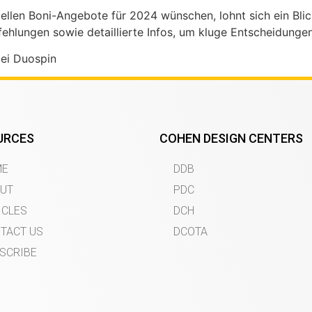
llen Boni-Angebote für 2024 wünschen, lohnt sich ein Blick
hlungen sowie detaillierte Infos, um kluge Entscheidungen
bei Duospin
URCES
COHEN DESIGN CENTERS
ME
DDB
UT
PDC
ICLES
DCH
TACT US
DCOTA
SCRIBE