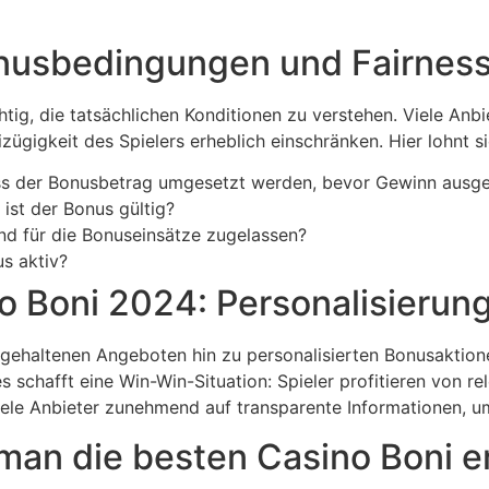
nusbedingungen und Fairnes
htig, die tatsächlichen Konditionen zu verstehen. Viele An
zügigkeit des Spielers erheblich einschränken. Hier lohnt si
s der Bonusbetrag umgesetzt werden, bevor Gewinn ausge
st der Bonus gültig?
nd für die Bonuseinsätze zugelassen?
s aktiv?
o Boni 2024: Personalisierun
gehaltenen Angeboten hin zu personalisierten Bonusaktionen
es schafft eine Win-Win-Situation: Spieler profitieren von
iele Anbieter zunehmend auf transparente Informationen, 
 man die besten Casino Boni e