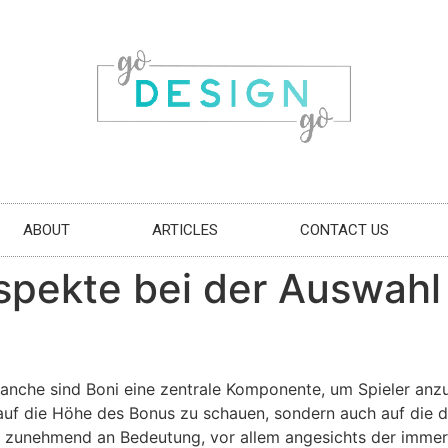
ABOUT
ARTICLES
CONTACT US
spekte bei der Auswahl
nche sind Boni eine zentrale Komponente, um Spieler anzuz
ur auf die Höhe des Bonus zu schauen, sondern auch auf die
 zunehmend an Bedeutung, vor allem angesichts der immer