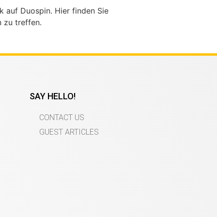
 auf Duospin. Hier finden Sie
 zu treffen.
SAY HELLO!
CONTACT US
GUEST ARTICLES