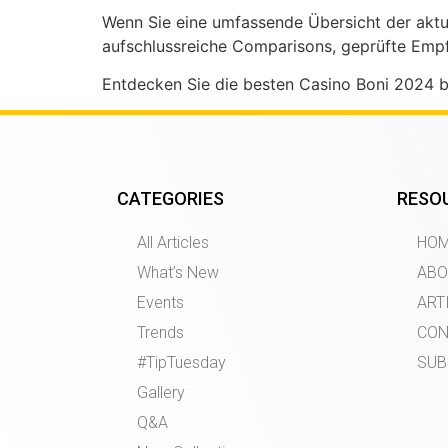
Wenn Sie eine umfassende Übersicht der aktue
aufschlussreiche Comparisons, geprüfte Empfe
Entdecken Sie die besten Casino Boni 2024 
CATEGORIES
RESO
All Articles
HO
What’s New
ABO
Events
ART
Trends
CON
#TipTuesday
SUB
Gallery
Q&A