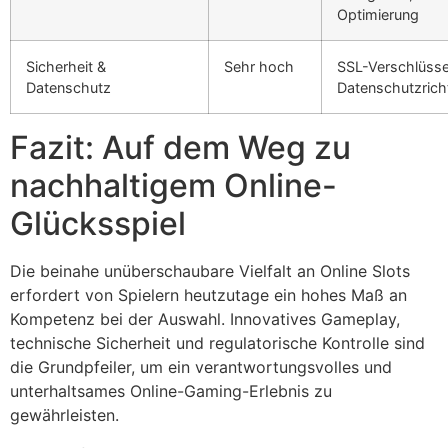
Optimierung
Sicherheit &
Sehr hoch
SSL-Verschlüsse
Datenschutz
Datenschutzricht
Fazit: Auf dem Weg zu
nachhaltigem Online-
Glücksspiel
Die beinahe unüberschaubare Vielfalt an Online Slots
erfordert von Spielern heutzutage ein hohes Maß an
Kompetenz bei der Auswahl. Innovatives Gameplay,
technische Sicherheit und regulatorische Kontrolle sind
die Grundpfeiler, um ein verantwortungsvolles und
unterhaltsames Online-Gaming-Erlebnis zu
gewährleisten.