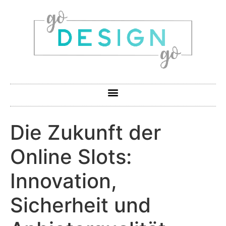
Die Zukunft der
Online Slots:
Innovation,
Sicherheit und