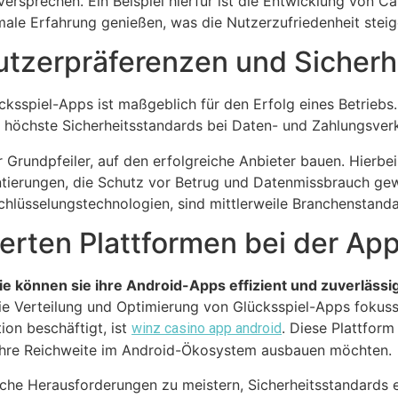
rsprechen. Ein Beispiel hierfür ist die Entwicklung von Ca
imale Erfahrung genießen, was die Nutzerzufriedenheit stei
utzerpräferenzen und Sicherh
ksspiel-Apps ist maßgeblich für den Erfolg eines Betriebs.
höchste Sicherheitsstandards bei Daten- und Zahlungsverk
r Grundpfeiler, auf den erfolgreiche Anbieter bauen. Hierbe
ntierungen, die Schutz vor Betrug und Datenmissbrauch gew
hlüsselungstechnologien, sind mittlerweile Branchenstanda
ierten Plattformen bei der Ap
e können sie ihre Android-Apps effizient und zuverlässig
 die Verteilung und Optimierung von Glücksspiel-Apps fokussi
on beschäftigt, ist
. Diese Plattform
winz casino app android
e ihre Reichweite im Android-Ökosystem ausbauen möchten.
gische Herausforderungen zu meistern, Sicherheitsstandards