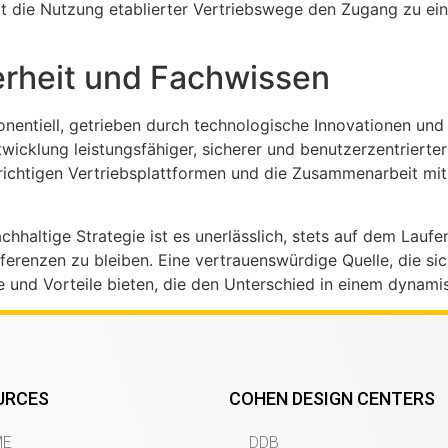
tert die Nutzung etablierter Vertriebswege den Zugang zu ei
herheit und Fachwissen
nentiell, getrieben durch technologische Innovationen und 
twicklung leistungsfähiger, sicherer und benutzerzentriert
richtigen Vertriebsplattformen und die Zusammenarbeit mit 
achhaltige Strategie ist es unerlässlich, stets auf dem Lauf
ferenzen zu bleiben. Eine vertrauenswürdige Quelle, die s
cke und Vorteile bieten, die den Unterschied in einem dyna
URCES
COHEN DESIGN CENTERS
ME
DDB