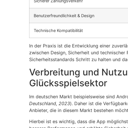
Sicherer Zahlungsverkehr
Benutzerfreundlichkeit & Design
Technische Kompatibilität
In der Praxis ist die Entwicklung einer zuve
zwischen Design, Sicherheit und technischer P
Sicherheitsstandards Schritt zu halten und da
Verbreitung und Nutz
Glücksspielsektor
Im deutschen Markt beispielsweise sind Andr
Deutschland, 2023
). Daher ist die Verfügbark
Anbieter, die in diesem Markt bestehen möch
Hierbei ist es wichtig, dass die App möglichs