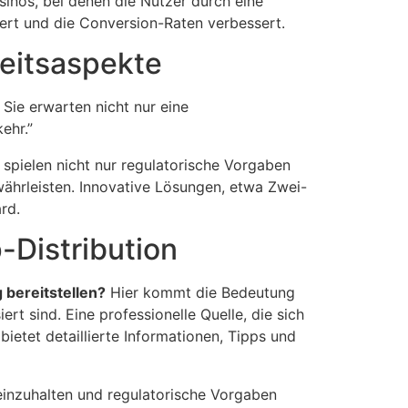
sinos, bei denen die Nutzer durch eine
gert und die Conversion-Raten verbessert.
eitsaspekte
 Sie erwarten nicht nur eine
ehr.”
i spielen nicht nur regulatorische Vorgaben
ährleisten. Innovative Lösungen, etwa Zwei-
rd.
p-Distribution
 bereitstellen?
Hier kommt die Bedeutung
ert sind. Eine professionelle Quelle, die sich
 bietet detaillierte Informationen, Tipps und
 einzuhalten und regulatorische Vorgaben