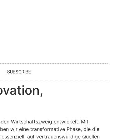
SUBSCRIBE
ovation,
nden Wirtschaftszweig entwickelt. Mit
en wir eine transformative Phase, die die
s essenziell, auf vertrauenswürdige Quellen