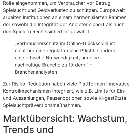
Rolle eingenommen, um Verbraucher vor Betrug,
Spielsucht und Geldverlusten zu schützen. Europaweit
arbeiten Institutionen an einem harmonisierten Rahmen,
der sowohl die Integrität der Anbieter sichert als auch
den Spielern Rechtssicherheit gewährt.
„Verbraucherschutz im Online-Glücksspiel ist
nicht nur eine regulatorische Pflicht, sondern
eine ethische Notwendigkeit, um eine
nachhaltige Branche zu fördern.“ –
Branchenanalysten
Zur Risiko-Reduktion haben viele Plattformen innovative
Kontrollmechanismen integriert, wie z.B. Limits für Ein-
und Auszahlungen, Pausenoptionen sowie KI-gestützte
Spielsuchtpräventionsmaßnahmen.
Marktübersicht: Wachstum,
Trends und