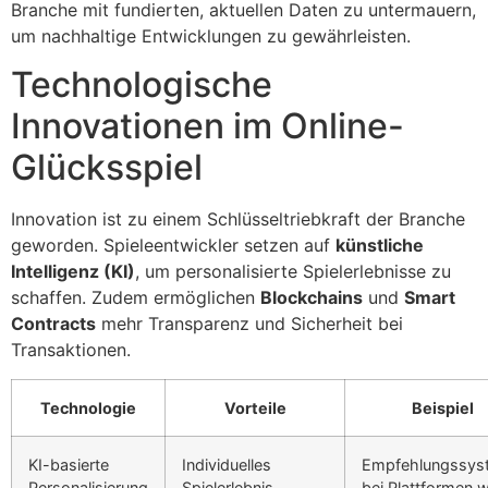
Branche mit fundierten, aktuellen Daten zu untermauern,
um nachhaltige Entwicklungen zu gewährleisten.
Technologische
Innovationen im Online-
Glücksspiel
Innovation ist zu einem Schlüsseltriebkraft der Branche
geworden. Spieleentwickler setzen auf
künstliche
Intelligenz (KI)
, um personalisierte Spielerlebnisse zu
schaffen. Zudem ermöglichen
Blockchains
und
Smart
Contracts
mehr Transparenz und Sicherheit bei
Transaktionen.
Technologie
Vorteile
Beispiel
KI-basierte
Individuelles
Empfehlungssys
Personalisierung
Spielerlebnis,
bei Plattformen w