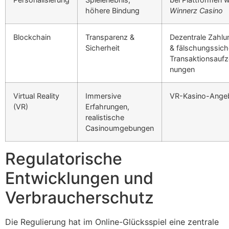
höhere Bindung
Winnerz Casino
Blockchain
Transparenz &
Dezentrale Zahlu
Sicherheit
& fälschungssich
Transaktionsaufz
nungen
Virtual Reality
Immersive
VR-Kasino-Ange
(VR)
Erfahrungen,
realistische
Casinoumgebungen
Regulatorische
Entwicklungen und
Verbraucherschutz
Die Regulierung hat im Online-Glücksspiel eine zentrale