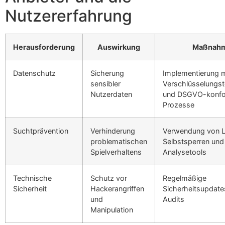
Nutzererfahrung
Herausforderung
Auswirkung
Maßnah
Datenschutz
Sicherung
Implementierung 
sensibler
Verschlüsselungs
Nutzerdaten
und DSGVO-konfo
Prozesse
Suchtprävention
Verhinderung
Verwendung von L
problematischen
Selbstsperren und
Spielverhaltens
Analysetools
Technische
Schutz vor
Regelmäßige
Sicherheit
Hackerangriffen
Sicherheitsupdate
und
Audits
Manipulation