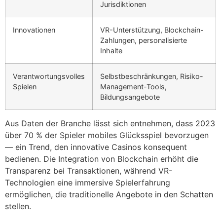
Jurisdiktionen
Innovationen
VR-Unterstützung, Blockchain-
Zahlungen, personalisierte
Inhalte
Verantwortungsvolles
Selbstbeschränkungen, Risiko-
Spielen
Management-Tools,
Bildungsangebote
Aus Daten der Branche lässt sich entnehmen, dass 2023
über 70 % der Spieler mobiles Glücksspiel bevorzugen
— ein Trend, den innovative Casinos konsequent
bedienen. Die Integration von
Blockchain
erhöht die
Transparenz bei Transaktionen, während
VR-
Technologien
eine immersive Spielerfahrung
ermöglichen, die traditionelle Angebote in den Schatten
stellen.