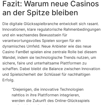
Fazit: Warum neue Casinos
an der Spitze bleiben
Die digitale Glücksspielbranche entwickelt sich rasant.
Innovationen, klare regulatorische Rahmenbedingungen
und ein wachsendes Bewusstsein für
verantwortungsvolles Spielen sorgen für ein
dynamisches Umfeld. Neue Anbieter wie das neue
Casino FamBet spielen eine zentrale Rolle bei diesem
Wandel, indem sie technologische Trends nutzen, um
sichere, faire und unterhaltsame Plattformen zu
schaffen. Dabei bleibt die Balance zwischen Innovation
und Spielsicherheit der Schlüssel für nachhaltigen
Erfolg.
“Diejenigen, die innovative Technologien
nahtlos in ihre Plattformen integrieren,
werden die Zukunft des Online-Glücksspiels