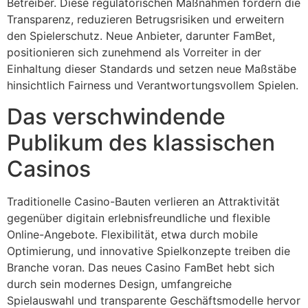
Betreiber. Diese regulatorischen Maßnahmen fördern die
Transparenz, reduzieren Betrugsrisiken und erweitern
den Spielerschutz. Neue Anbieter, darunter FamBet,
positionieren sich zunehmend als Vorreiter in der
Einhaltung dieser Standards und setzen neue Maßstäbe
hinsichtlich Fairness und Verantwortungsvollem Spielen.
Das verschwindende
Publikum des klassischen
Casinos
Traditionelle Casino-Bauten verlieren an Attraktivität
gegenüber digitain erlebnisfreundliche und flexible
Online-Angebote. Flexibilität, etwa durch mobile
Optimierung, und innovative Spielkonzepte treiben die
Branche voran. Das neues Casino FamBet hebt sich
durch sein modernes Design, umfangreiche
Spielauswahl und transparente Geschäftsmodelle hervor