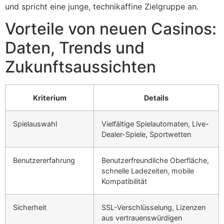
und spricht eine junge, technikaffine Zielgruppe an.
Vorteile von neuen Casinos:
Daten, Trends und
Zukunftsaussichten
Kriterium
Details
Spielauswahl
Vielfältige Spielautomaten, Live-
Dealer-Spiele, Sportwetten
Benutzererfahrung
Benutzerfreundliche Oberfläche,
schnelle Ladezeiten, mobile
Kompatibilität
Sicherheit
SSL-Verschlüsselung, Lizenzen
aus vertrauenswürdigen