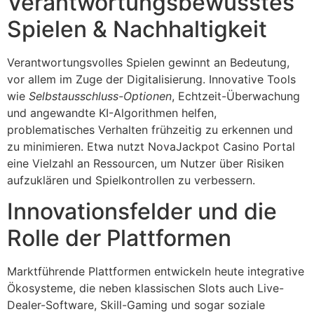
Verantwortungsbewusstes
Spielen & Nachhaltigkeit
Verantwortungsvolles Spielen gewinnt an Bedeutung,
vor allem im Zuge der Digitalisierung. Innovative Tools
wie
Selbstausschluss-Optionen
, Echtzeit-Überwachung
und angewandte KI-Algorithmen helfen,
problematisches Verhalten frühzeitig zu erkennen und
zu minimieren. Etwa nutzt NovaJackpot Casino Portal
eine Vielzahl an Ressourcen, um Nutzer über Risiken
aufzuklären und Spielkontrollen zu verbessern.
Innovationsfelder und die
Rolle der Plattformen
Marktführende Plattformen entwickeln heute integrative
Ökosysteme, die neben klassischen Slots auch Live-
Dealer-Software, Skill-Gaming und sogar soziale