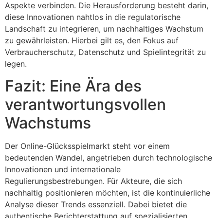
Aspekte verbinden. Die Herausforderung besteht darin,
diese Innovationen nahtlos in die regulatorische
Landschaft zu integrieren, um nachhaltiges Wachstum
zu gewährleisten. Hierbei gilt es, den Fokus auf
Verbraucherschutz, Datenschutz und Spielintegrität zu
legen.
Fazit: Eine Ära des
verantwortungsvollen
Wachstums
Der Online-Glücksspielmarkt steht vor einem
bedeutenden Wandel, angetrieben durch technologische
Innovationen und internationale
Regulierungsbestrebungen. Für Akteure, die sich
nachhaltig positionieren möchten, ist die kontinuierliche
Analyse dieser Trends essenziell. Dabei bietet die
authentische Berichterstattung auf spezialisierten