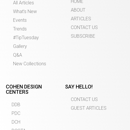
HOME
All Articles
ABOUT
What’s New
ARTICLES
Events
CONTACT US
Trends
SUBSCRIBE
#TipTuesday
Gallery
Q&A
New Collections
COHEN DESIGN
SAY HELLO!
CENTERS
CONTACT US
DDB
GUEST ARTICLES
PDC
DCH