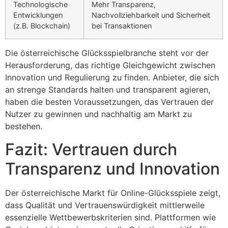
Technologische
Mehr Transparenz,
Entwicklungen
Nachvollziehbarkeit und Sicherheit
(z.B. Blockchain)
bei Transaktionen
Die österreichische Glücksspielbranche steht vor der
Herausforderung, das richtige Gleichgewicht zwischen
Innovation und Regulierung zu finden. Anbieter, die sich
an strenge Standards halten und transparent agieren,
haben die besten Voraussetzungen, das Vertrauen der
Nutzer zu gewinnen und nachhaltig am Markt zu
bestehen.
Fazit: Vertrauen durch
Transparenz und Innovation
Der österreichische Markt für Online-Glücksspiele zeigt,
dass Qualität und Vertrauenswürdigkeit mittlerweile
essenzielle Wettbewerbskriterien sind. Plattformen wie