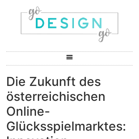
Die Zukunft des
österreichischen
Online-
Glücksspielmarktes: