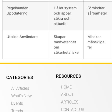
Regelbunden
Håller system
Förhindrar
Uppdatering
och appar
sårbarheter
säkra och
aktuella
Utbilda Användare
Skapar
Minskar
medvetenhet
mänskliga
om
fel
säkerhetsrisker
RESOURCES
CATEGORIES
HOME
All Articles
ABOUT
What’s New
ARTICLES
Events
CONTACT US
Trends