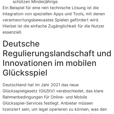
schützen Minderjährige.
Ein Beispiel für eine rein technische Lösung ist die
Integration von speziellen Apps und Tools, mit denen
verantwortungsbewusstes Spielen gefördert wird.
Hierbei ist die einfache Zugänglichkeit für die Nutzer
essenziell.
Deutsche
Regulierungslandschaft und
Innovationen im mobilen
Glücksspiel
Deutschland hat im Jahr 2021 das neue
Glücksspielgesetz (GlüStV) verabschiedet, das klare
Rahmenbedingungen für Online- und Mobile
Glücksspiel-Services festlegt. Anbieter müssen
lizenziert sein, um legal operieren zu können, was den