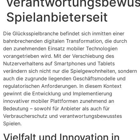
verantwortungsbewus
Spielanbieterseit
Die Glücksspielbranche befindet sich inmitten einer
bahnbrechenden digitalen Transformation, die durch
den zunehmenden Einsatz mobiler Technologien
vorangetrieben wird. Mit der Verschiebung des
Nutzerverhaltens auf Smartphones und Tablets
verändern sich nicht nur die Spielgewohnheiten, sondern
auch die zugrunde liegenden Geschäftsmodelle und
regulatorischen Anforderungen. In diesem Kontext
gewinnt die Entwicklung und Implementierung
innovativer mobiler Plattformen zunehmend an
Bedeutung – sowohl für Anbieter als auch für
Verbraucherschutz und verantwortungsbewusstes
Spielen.
Vielfalt und Innovation in