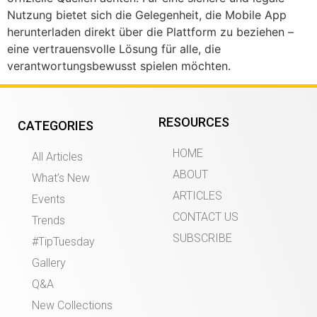
Nutzung bietet sich die Gelegenheit, die Mobile App
herunterladen direkt über die Plattform zu beziehen –
eine vertrauensvolle Lösung für alle, die
verantwortungsbewusst spielen möchten.
RESOURCES
CATEGORIES
HOME
All Articles
ABOUT
What’s New
ARTICLES
Events
CONTACT US
Trends
SUBSCRIBE
#TipTuesday
Gallery
Q&A
New Collections