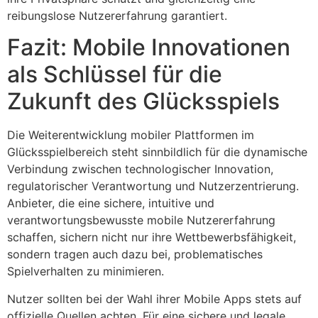
reibungslose Nutzererfahrung garantiert.
Fazit: Mobile Innovationen
als Schlüssel für die
Zukunft des Glücksspiels
Die Weiterentwicklung mobiler Plattformen im
Glücksspielbereich steht sinnbildlich für die dynamische
Verbindung zwischen technologischer Innovation,
regulatorischer Verantwortung und Nutzerzentrierung.
Anbieter, die eine sichere, intuitive und
verantwortungsbewusste mobile Nutzererfahrung
schaffen, sichern nicht nur ihre Wettbewerbsfähigkeit,
sondern tragen auch dazu bei, problematisches
Spielverhalten zu minimieren.
Nutzer sollten bei der Wahl ihrer Mobile Apps stets auf
offizielle Quellen achten. Für eine sichere und legale