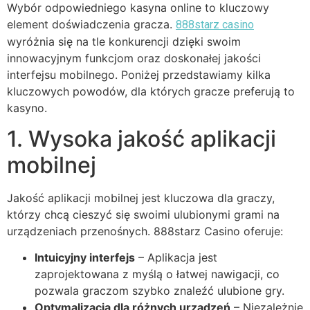
Wybór odpowiedniego kasyna online to kluczowy
element doświadczenia gracza.
888starz casino
wyróżnia się na tle konkurencji dzięki swoim
innowacyjnym funkcjom oraz doskonałej jakości
interfejsu mobilnego. Poniżej przedstawiamy kilka
kluczowych powodów, dla których gracze preferują to
kasyno.
1. Wysoka jakość aplikacji
mobilnej
Jakość aplikacji mobilnej jest kluczowa dla graczy,
którzy chcą cieszyć się swoimi ulubionymi grami na
urządzeniach przenośnych. 888starz Casino oferuje:
Intuicyjny interfejs
– Aplikacja jest
zaprojektowana z myślą o łatwej nawigacji, co
pozwala graczom szybko znaleźć ulubione gry.
Optymalizacja dla różnych urządzeń
– Niezależnie