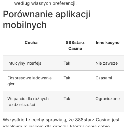
według własnych preferencji.
Porównanie aplikacji
mobilnych
Cecha
888starz
Inne kasyno
Casino
Intuicyjny interfejs
Tak
Nie zawsze
Ekspresowe ładowanie
Tak
Czasami
gier
Wsparcie dla różnych
Tak
Ograniczone
rozdzielczości
Wszystkie te cechy sprawiają, że 888starz Casino jest
idealnym miejscem dla graczy, którzy cenią sobie