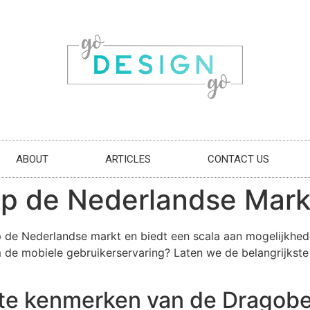
ABOUT
ARTICLES
CONTACT US
op de Nederlandse Mark
p de Nederlandse markt en biedt een scala aan mogelijkhed
m de mobiele gebruikerservaring? Laten we de belangrijkst
kste kenmerken van de Dragob