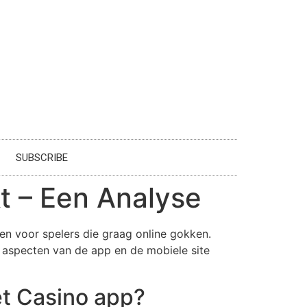
SUBSCRIBE
t – Een Analyse
en voor spelers die graag online gokken.
e aspecten van de app en de mobiele site
et Casino app?