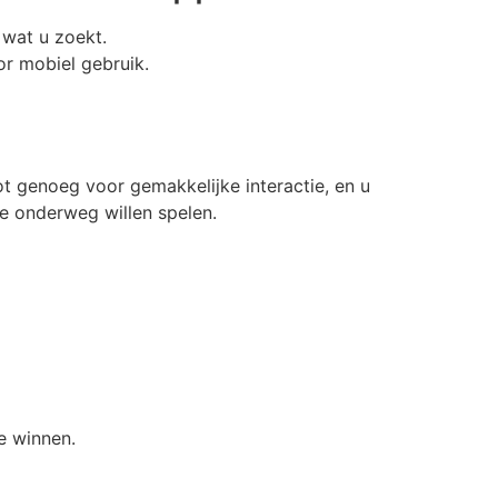
 wat u zoekt.
or mobiel gebruik.
t genoeg voor gemakkelijke interactie, en u
ie onderweg willen spelen.
e winnen.