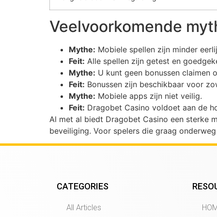
Veelvoorkomende myth
Mythe:
Mobiele spellen zijn minder eerlij
Feit:
Alle spellen zijn getest en goedgek
Mythe:
U kunt geen bonussen claimen o
Feit:
Bonussen zijn beschikbaar voor zow
Mythe:
Mobiele apps zijn niet veilig.
Feit:
Dragobet Casino voldoet aan de hoo
Al met al biedt Dragobet Casino een sterke m
beveiliging. Voor spelers die graag onderweg
CATEGORIES
RESO
All Articles
HO