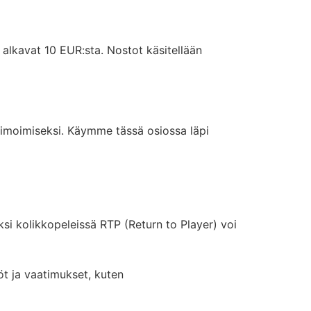
 alkavat 10 EUR:sta. Nostot käsitellään
ksimoimiseksi. Käymme tässä osiossa läpi
si kolikkopeleissä RTP (Return to Player) voi
öt ja vaatimukset, kuten