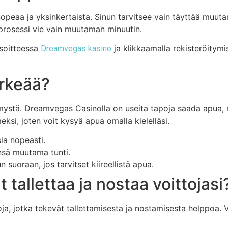
peaa ja yksinkertaista. Sinun tarvitsee vain täyttää muuta
prosessi vie vain muutaman minuutin.
osoitteessa
ja klikkaamalla rekisteröitymis
Dreamvegas kasino
ärkeää?
mystä. Dreamvegas Casinolla on useita tapoja saada apua, m
eksi, joten voit kysyä apua omalla kielelläsi.
ia nopeasti.
nsä muutama tunti.
 suoraan, jos tarvitset kiireellistä apua.
 tallettaa ja nostaa voittojasi
 jotka tekevät tallettamisesta ja nostamisesta helppoa. Vo