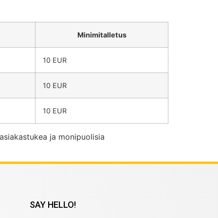
Minimitalletus
10 EUR
10 EUR
10 EUR
 asiakastukea ja monipuolisia
SAY HELLO!