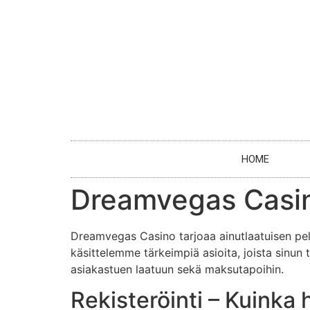
HOME
Dreamvegas Casin
Dreamvegas Casino tarjoaa ainutlaatuisen peliko
käsittelemme tärkeimpiä asioita, joista sinun 
asiakastuen laatuun sekä maksutapoihin.
Rekisteröinti – Kuinka