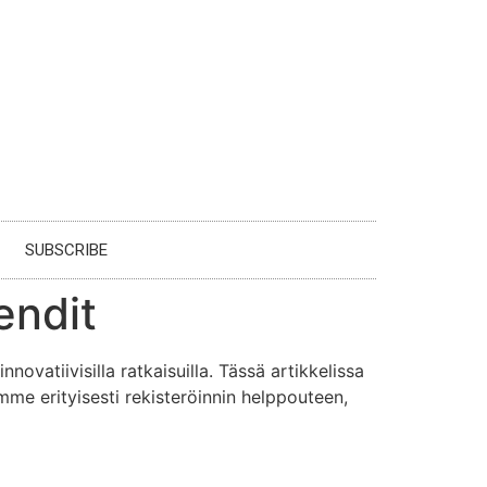
SUBSCRIBE
endit
ovatiivisilla ratkaisuilla. Tässä artikkelissa
ymme erityisesti rekisteröinnin helppouteen,