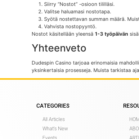
Siirry “Nostot” -osioon tililläsi.
Valitse haluamasi nostotapa.
Syötä nostettavan summan määrä. Muist
Vahvista nostopyyntö.
Nostot käsitellään yleensä
1-3 työpäivän
sisä
Yhteenveto
Dudespin Casino tarjoaa erinomaisia mahdolli
yksinkertaisia prosesseja. Muista tarkistaa a
CATEGORIES
RESO
All Articles
HO
What’s New
ABO
Events
ART