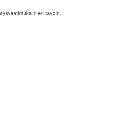
ätysvaatimuksiin eri tavoin.