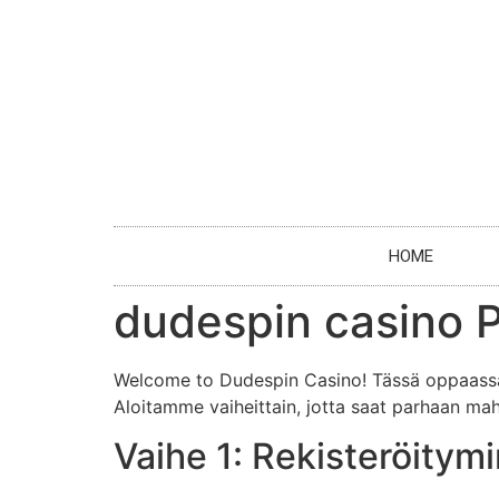
HOME
dudespin casino P
Welcome to Dudespin Casino! Tässä oppaassa kä
Aloitamme vaiheittain, jotta saat parhaan ma
Vaihe 1: Rekisteröitym