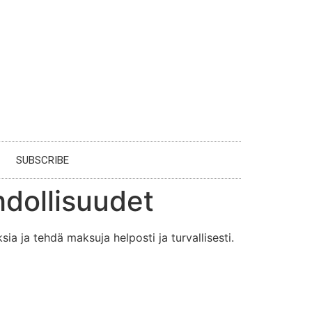
SUBSCRIBE
dollisuudet
a ja tehdä maksuja helposti ja turvallisesti.