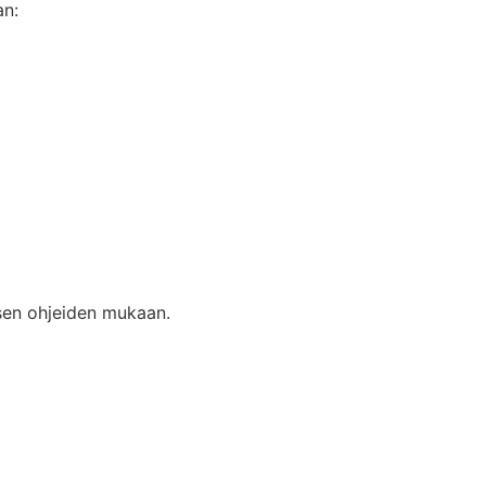
an:
ksen ohjeiden mukaan.