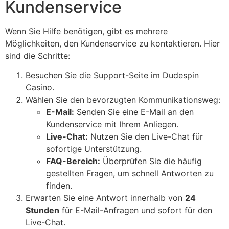
Kundenservice
Wenn Sie Hilfe benötigen, gibt es mehrere
Möglichkeiten, den Kundenservice zu kontaktieren. Hier
sind die Schritte:
Besuchen Sie die Support-Seite im Dudespin
Casino.
Wählen Sie den bevorzugten Kommunikationsweg:
E-Mail:
Senden Sie eine E-Mail an den
Kundenservice mit Ihrem Anliegen.
Live-Chat:
Nutzen Sie den Live-Chat für
sofortige Unterstützung.
FAQ-Bereich:
Überprüfen Sie die häufig
gestellten Fragen, um schnell Antworten zu
finden.
Erwarten Sie eine Antwort innerhalb von
24
Stunden
für E-Mail-Anfragen und sofort für den
Live-Chat.