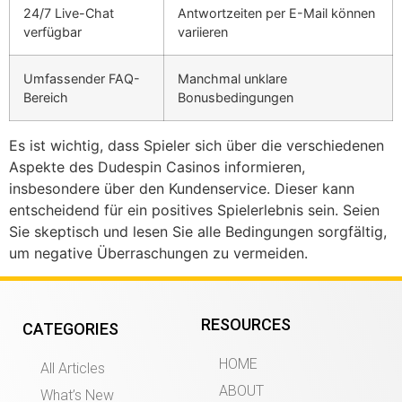
24/7 Live-Chat
Antwortzeiten per E-Mail können
verfügbar
variieren
Umfassender FAQ-
Manchmal unklare
Bereich
Bonusbedingungen
Es ist wichtig, dass Spieler sich über die verschiedenen
Aspekte des Dudespin Casinos informieren,
insbesondere über den Kundenservice. Dieser kann
entscheidend für ein positives Spielerlebnis sein. Seien
Sie skeptisch und lesen Sie alle Bedingungen sorgfältig,
um negative Überraschungen zu vermeiden.
RESOURCES
CATEGORIES
HOME
All Articles
ABOUT
What’s New