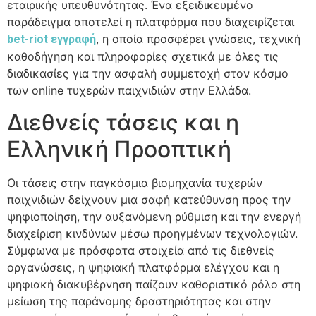
εταιρικής υπευθυνότητας. Ένα εξειδικευμένο
παράδειγμα αποτελεί η πλατφόρμα που διαχειρίζεται
, η οποία προσφέρει γνώσεις, τεχνική
bet-riot εγγραφή
καθοδήγηση και πληροφορίες σχετικά με όλες τις
διαδικασίες για την ασφαλή συμμετοχή στον κόσμο
των online τυχερών παιχνιδιών στην Ελλάδα.
Διεθνείς τάσεις και η
Ελληνική Προοπτική
Οι τάσεις στην παγκόσμια βιομηχανία τυχερών
παιχνιδιών δείχνουν μια σαφή κατεύθυνση προς την
ψηφιοποίηση, την αυξανόμενη ρύθμιση και την ενεργή
διαχείριση κινδύνων μέσω προηγμένων τεχνολογιών.
Σύμφωνα με πρόσφατα στοιχεία από τις διεθνείς
οργανώσεις, η ψηφιακή πλατφόρμα ελέγχου και η
ψηφιακή διακυβέρνηση παίζουν καθοριστικό ρόλο στη
μείωση της παράνομης δραστηριότητας και στην