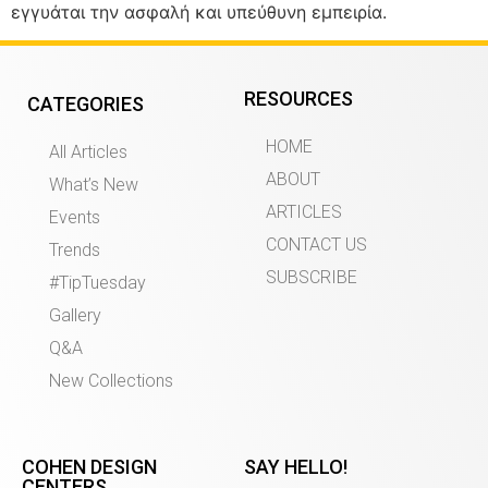
εγγυάται την ασφαλή και υπεύθυνη εμπειρία.
RESOURCES
CATEGORIES
HOME
All Articles
ABOUT
What’s New
ARTICLES
Events
CONTACT US
Trends
SUBSCRIBE
#TipTuesday
Gallery
Q&A
New Collections
COHEN DESIGN
SAY HELLO!
CENTERS