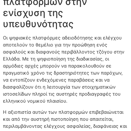
πλατφορμών στην
ενίσχυση της
υπευθυνότητας
Οι ψηφιακές πλατφόρμες αδειοδότησης και ελέγχου
αποτελούν το θεμέλιο για την προώθηση ενός
ασφαλούς και διαφανούς περιβάλλοντος τζόγου στην
Ελλάδα. Με τη ψηφιοποίηση της διαδικασίας, οι
αρμόδιες αρχές μπορούν να παρακολουθούν σε
πραγματικό χρόνο τις δραστηριότητες των παρόχων,
να εντοπίζουν ενδεχόμενες παραβάσεις και να
διασφαλίζουν ότι η λειτουργία των στοιχηματικών
ιστοσελίδων πληροί τις αυστηρές προδιαγραφές του
ελληνικού νομικού πλαισίου.
Η αξιοπιστία αυτών των πλατφορμών επιβεβαιώνεται
και από την αυστηρή πιστοποίηση που απαιτείται,
περιλαμβάνοντας ελέγχους ασφαλείας, διαφάνειας και