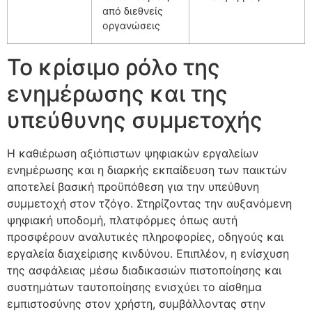
από διεθνείς
οργανώσεις
Το κρίσιμο ρόλο της
ενημέρωσης και της
υπεύθυνης συμμετοχής
Η καθιέρωση αξιόπιστων ψηφιακών εργαλείων
ενημέρωσης και η διαρκής εκπαίδευση των παικτών
αποτελεί βασική προϋπόθεση για την υπεύθυνη
συμμετοχή στον τζόγο. Στηρίζοντας την αυξανόμενη
ψηφιακή υποδομή, πλατφόρμες όπως αυτή
προσφέρουν αναλυτικές πληροφορίες, οδηγούς και
εργαλεία διαχείρισης κινδύνου. Επιπλέον, η ενίσχυση
της ασφάλειας μέσω διαδικασιών πιστοποίησης και
συστημάτων ταυτοποίησης ενισχύει το αίσθημα
εμπιστοσύνης στον χρήστη, συμβάλλοντας στην