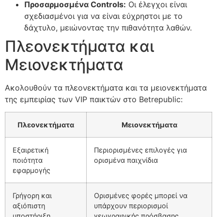
Προσαρμοσμένα Controls:
Οι έλεγχοι είναι
σχεδιασμένοι για να είναι εύχρηστοι με το
δάχτυλο, μειώνοντας την πιθανότητα λαθών.
Πλεονεκτήματα και
Μειονεκτήματα
Ακολουθούν τα πλεονεκτήματα και τα μειονεκτήματα
της εμπειρίας των VIP παικτών στο Betrepublic:
Πλεονεκτήματα
Μειονεκτήματα
Εξαιρετική
Περιορισμένες επιλογές για
ποιότητα
ορισμένα παιχνίδια
εφαρμογής
Γρήγορη και
Ορισμένες φορές μπορεί να
αξιόπιστη
υπάρχουν περιορισμοί
υποστήριξη
γεωγραφικής πρόσβασης