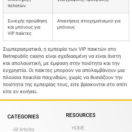
πελατών
Συνεχής προώθηση
Απαιτήσεις στοιχηματισμού για
και μπόνους για
μπόνους
VIP παίκτες
Συμπερασματικά, η εμπειρία των VIP παικτών στο
Betrepublic casino είναι σχεδιασμένη να είναι άνετη
και απολαυστική, με έμφαση στην ποιότητα και την
ευχρηστία. Οι παίκτες μπορούν να απολαμβάνουν μια
πλούσια ποικιλία παιχνιδιών, χωρίς να θυσιάζουν την
ποιότητα της εμπειρίας τους, είτε βρίσκονται στο σπίτι
είτε εν κινήσει.
RESOURCES
CATEGORIES
HOME
All Articles