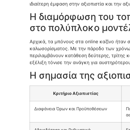
ιδιαίτερη έμφαση στην αξιοπιστία και την αξ
Η διαμόρφωση του το
στο πολύπλοκο μοντ
Αρχικά, τα μπόνους στα online καζίνο ήταν
καλωσορίσματος. Με την πάροδο των χρόνω
περιλαμβάνουν κατάθεση δεύτερης, τρίτης κ
εξέλιξη τόνισε την ανάγκη για αυστηρότερου
Η σημασία της αξιοπι
Κριτήριο Αξιοπιστίας
Διαφάνεια Όρων και Προϋποθέσεων
Π
α
Αδειοδότηση και Ρυθμιστικά
Ε