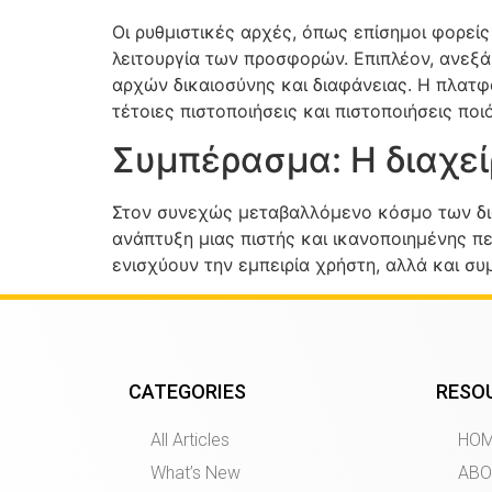
Οι ρυθμιστικές αρχές, όπως επίσημοι φορεί
λειτουργία των προσφορών. Επιπλέον, ανεξ
αρχών δικαιοσύνης και διαφάνειας. Η πλατ
τέτοιες πιστοποιήσεις και πιστοποιήσεις ποι
Συμπέρασμα: Η διαχεί
Στον συνεχώς μεταβαλλόμενο κόσμο των διαδ
ανάπτυξη μιας πιστής και ικανοποιημένης πε
ενισχύουν την εμπειρία χρήστη, αλλά και σ
CATEGORIES
RESO
All Articles
HO
What’s New
ABO