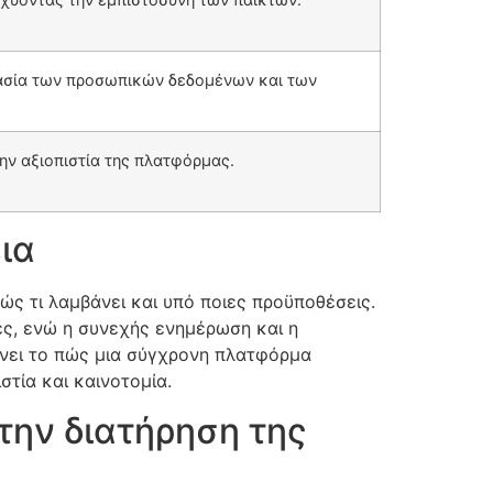
ασία των προσωπικών δεδομένων και των
ην αξιοπιστία της πλατφόρμας.
ια
ώς τι λαμβάνει και υπό ποιες προϋποθέσεις.
ες, ενώ η συνεχής ενημέρωση και η
χνει το πώς μια σύγχρονη πλατφόρμα
στία και καινοτομία.
την διατήρηση της