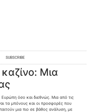
SUBSCRIBE
 καζίνο: Μια
ας
 Ευρώπη όσο και διεθνώς. Μια από τις
ναι τα μπόνους και οι προσφορές που
αιτούν μια πιο σε βάθος ανάλυση, με