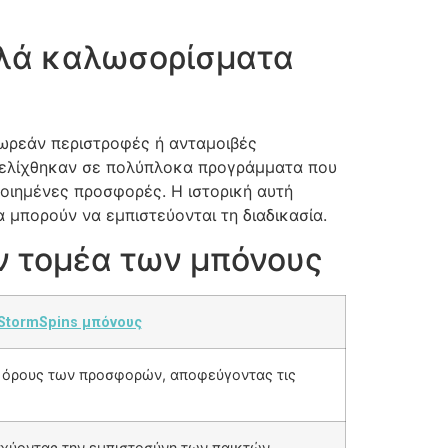
πλά καλωσορίσματα
δωρεάν περιστροφές ή ανταμοιβές
ξελίχθηκαν σε πολύπλοκα προγράμματα που
οιημένες προσφορές. Η ιστορική αυτή
α μπορούν να εμπιστεύονται τη διαδικασία.
ον τομέα των μπόνους
StormSpins μπόνους
ς όρους των προσφορών, αποφεύγοντας τις
ισχύοντας την εμπιστοσύνη των παικτών.