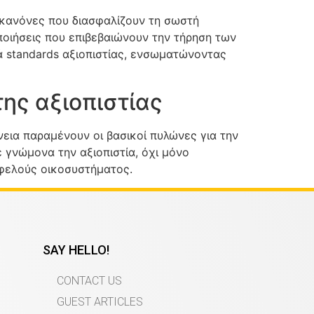
ν κανόνες που διασφαλίζουν τη σωστή
οιήσεις που επιβεβαιώνουν την τήρηση των
ά standards αξιοπιστίας, ενσωματώνοντας
της αξιοπιστίας
εια παραμένουν οι βασικοί πυλώνες για την
ε γνώμονα την αξιοπιστία, όχι μόνο
ωφελούς οικοσυστήματος.
SAY HELLO!
CONTACT US
GUEST ARTICLES