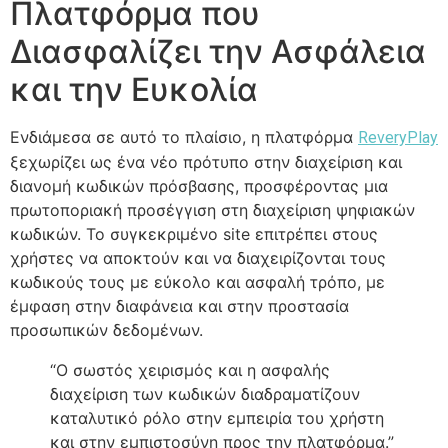
Πλατφόρμα που
Διασφαλίζει την Ασφάλεια
και την Ευκολία
Ενδιάμεσα σε αυτό το πλαίσιο, η πλατφόρμα
ReveryPlay
ξεχωρίζει ως ένα νέο πρότυπο στην διαχείριση και
διανομή κωδικών πρόσβασης, προσφέροντας μια
πρωτοποριακή προσέγγιση στη διαχείριση ψηφιακών
κωδικών. Το συγκεκριμένο site επιτρέπει στους
χρήστες να αποκτούν και να διαχειρίζονται τους
κωδικούς τους με εύκολο και ασφαλή τρόπο, με
έμφαση στην διαφάνεια και στην προστασία
προσωπικών δεδομένων.
“Ο σωστός χειρισμός και η ασφαλής
διαχείριση των κωδικών διαδραματίζουν
καταλυτικό ρόλο στην εμπειρία του χρήστη
και στην εμπιστοσύνη προς την πλατφόρμα.”