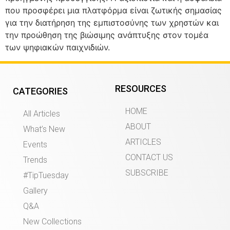
που προσφέρει μια πλατφόρμα είναι ζωτικής σημασίας
για την διατήρηση της εμπιστοσύνης των χρηστών και
την προώθηση της βιώσιμης ανάπτυξης στον τομέα
των ψηφιακών παιχνιδιών.
RESOURCES
CATEGORIES
HOME
All Articles
ABOUT
What’s New
ARTICLES
Events
CONTACT US
Trends
SUBSCRIBE
#TipTuesday
Gallery
Q&A
New Collections