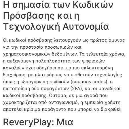
Η σημασία των Κωδικών
Πρόσβασης και η
Τεχνολογική Αυτονομία
Οι κωδικοί πρόσβασης λειτουργούν ως πρώτος άμυνας
για την προστασία προσωπικών και
χρηματοοικονομικών δεδομένων. Τα τελευταία χρόνια,
η αυξανόμενη πολυπλοκότητα των ψηφιακών
καναλιών έχει οδηγήσει σε μια πιο εκλεπτυσμένη
διαχείριση, με πλατφόρμες να υιοθετούν τεχνολογίες
όπως η εξαργύρωση κωδικών (coupons codes), η
πιστοποίηση δύο παραγόντων (2FA), και οι μοναδικοί
κωδικοί πρόσβασης. Ωστόσο, σε μια αγορά που
χαρακτηρίζεται από ανταγωνισμό, η εμπειρία χρήστη
αποτελεί κρίσιμο παράγοντα που μπορεί να διακριθεί.
ReveryPlay: Μια