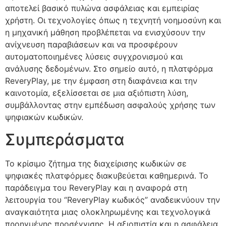
αποτελεί βασικό πυλώνα ασφάλειας και εμπειρίας
χρήστη. Οι τεχνολογίες όπως η τεχνητή νοημοσύνη και
η μηχανική μάθηση προβλέπεται να ενισχύσουν την
ανίχνευση παραβιάσεων και να προσφέρουν
αυτοματοποιημένες λύσεις συγχρονισμού και
ανάλυσης δεδομένων. Στο σημείο αυτό, η πλατφόρμα
ReveryPlay, με την έμφαση στη διαφάνεια και την
καινοτομία, εξελίσσεται σε μια αξιόπιστη λύση,
συμβάλλοντας στην εμπέδωση ασφαλούς χρήσης των
ψηφιακών κωδικών.
Συμπεράσματα
Το κρίσιμο ζήτημα της διαχείρισης κωδικών σε
ψηφιακές πλατφόρμες διακυβεύεται καθημερινά. Το
παράδειγμα του ReveryPlay και η αναφορά στη
λειτουργία του “ReveryPlay κωδικός” αναδεικνύουν την
αναγκαιότητα μιας ολοκληρωμένης και τεχνολογικά
προηγμένης προσέγγισης. Η αξιοπιστία και η ασφάλεια