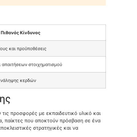
Πιθανός Κίνδυνος
ους και προϋποθέσεις
ι απαιτήσεων στοιχηματισμού
 ανάληψης κερδών
σης
ν τις προσφορές με εκπαιδευτικό υλικό και
μα, παίκτες που αποκτούν πρόσβαση σε ένα
ποκλειστικές στρατηγικές και να