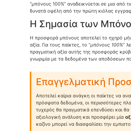
“μπόνους 100%”
αναδεικνύεται σε μια από τ
δυνατά οφέλη από την πρώτη κιόλας εγγραφ
Η Σημασία των Μπόνου
Η προσφορά μπόνους αποτελεί το ηχηρό μήν
αξία. Για τους παίκτες, το “
μπόνους 100%
” λ
πραγματική αξία αυτής της προσφοράς κρύβε
γνωριμία με τα δεδομένα των αποδόσεων πα
Επαγγελματική Προσέ
Αποτελεί καίρια ανάγκη οι παίκτες να ανα
πρόσφατα δεδομένα, οι περισσότερες πλ
τυχερός θα πραγματικά επενδύσει και θα 
αξιολογική ανάλυση και προσφέρει μία
αξ
καζίνο μπορεί να διασφαλίσει την εμπιστο