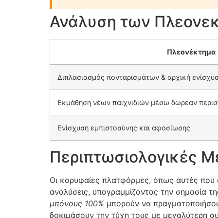
Ανάλυση των Πλεονεκ
Πλεονέκτημα
Διπλασιασμός πονταρισμάτων & αρχική ενίσχυ
Εκμάθηση νέων παιχνιδιών μέσω δωρεάν περι
Ενίσχυση εμπιστοσύνης και αφοσίωσης
Περιπτωσιολογικές Με
Οι κορυφαίες πλατφόρμες, όπως αυτές που αν
αναλύσεις, υπογραμμίζοντας την σημασία τη
μπόνους 100%
μπορούν να πραγματοποιήσουν
δοκιμάσουν την τύχη τους με μεγαλύτερη α