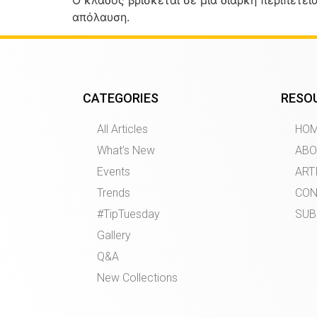
Ο κλάδος βρίσκεται σε μια διαρκή περιπέτει
απόλαυση.
CATEGORIES
RESO
All Articles
HO
What’s New
ABO
Events
ART
Trends
CON
#TipTuesday
SUB
Gallery
Q&A
New Collections