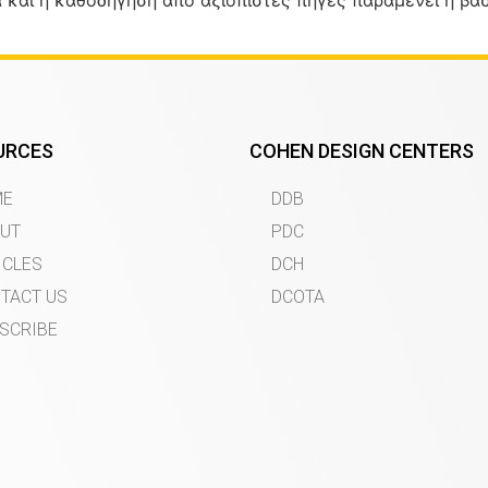
α και η καθοδήγηση από αξιόπιστες πηγές παραμένει η βασ
URCES
COHEN DESIGN CENTERS
ME
DDB
UT
PDC
ICLES
DCH
TACT US
DCOTA
SCRIBE