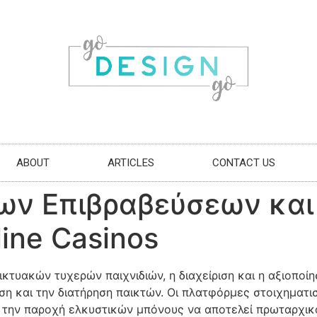
ABOUT
ARTICLES
CONTACT US
ων Επιβραβεύσεων κα
ine Casinos
ικτυακών τυχερών παιχνιδιών, η διαχείριση και η αξιοπ
υση και την διατήρηση παικτών. Οι πλατφόρμες στοιχηματι
 την παροχή ελκυστικών μπόνους να αποτελεί πρωταρχικό