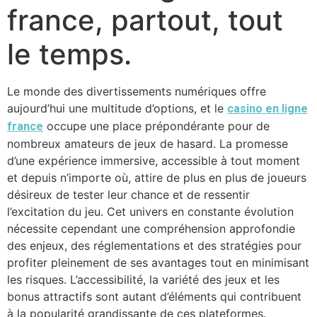
france, partout, tout
le temps.
Le monde des divertissements numériques offre
aujourd’hui une multitude d’options, et le
casino en ligne
occupe une place prépondérante pour de
france
nombreux amateurs de jeux de hasard. La promesse
d’une expérience immersive, accessible à tout moment
et depuis n’importe où, attire de plus en plus de joueurs
désireux de tester leur chance et de ressentir
l’excitation du jeu. Cet univers en constante évolution
nécessite cependant une compréhension approfondie
des enjeux, des réglementations et des stratégies pour
profiter pleinement de ses avantages tout en minimisant
les risques. L’accessibilité, la variété des jeux et les
bonus attractifs sont autant d’éléments qui contribuent
à la popularité grandissante de ces plateformes.