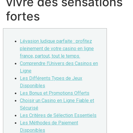
vivre des sensations
fortes
Lévasion ludique parfaite : profitez
pleinement de votre casino en ligne
france, partout, tout le temps.
Comprendre l’Univers des Casinos en
Ligne
Les Différents Types de Jeux
Disponibles
Les Bonus et Promotions Offerts
Choisir un Casino en Ligne Fiable et
Sécurisé
Les Critères de Sélection Essentiels
Les Méthodes de Paiement
Disponibles