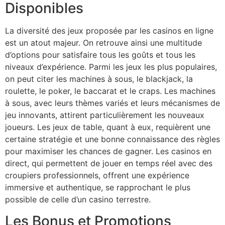
Disponibles
La diversité des jeux proposée par les casinos en ligne
est un atout majeur. On retrouve ainsi une multitude
d’options pour satisfaire tous les goûts et tous les
niveaux d’expérience. Parmi les jeux les plus populaires,
on peut citer les machines à sous, le blackjack, la
roulette, le poker, le baccarat et le craps. Les machines
à sous, avec leurs thèmes variés et leurs mécanismes de
jeu innovants, attirent particulièrement les nouveaux
joueurs. Les jeux de table, quant à eux, requièrent une
certaine stratégie et une bonne connaissance des règles
pour maximiser les chances de gagner. Les casinos en
direct, qui permettent de jouer en temps réel avec des
croupiers professionnels, offrent une expérience
immersive et authentique, se rapprochant le plus
possible de celle d’un casino terrestre.
Les Bonus et Promotions