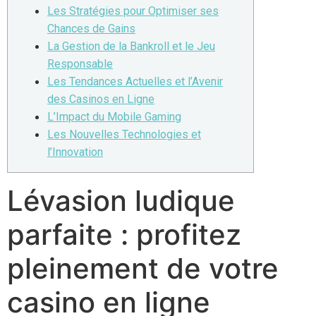
Les Stratégies pour Optimiser ses
Chances de Gains
La Gestion de la Bankroll et le Jeu
Responsable
Les Tendances Actuelles et l’Avenir
des Casinos en Ligne
L’Impact du Mobile Gaming
Les Nouvelles Technologies et
l’Innovation
Lévasion ludique
parfaite : profitez
pleinement de votre
casino en ligne