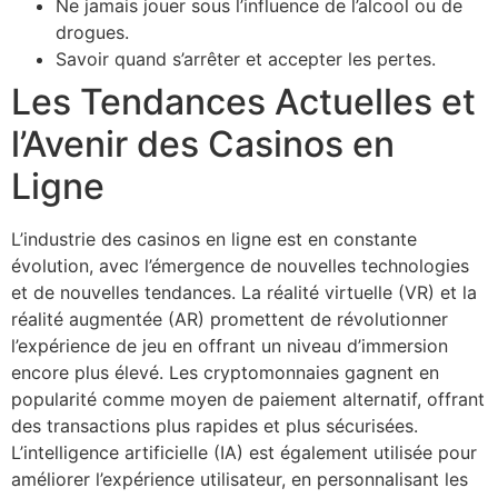
Ne jamais jouer sous l’influence de l’alcool ou de
drogues.
Savoir quand s’arrêter et accepter les pertes.
Les Tendances Actuelles et
l’Avenir des Casinos en
Ligne
L’industrie des casinos en ligne est en constante
évolution, avec l’émergence de nouvelles technologies
et de nouvelles tendances. La réalité virtuelle (VR) et la
réalité augmentée (AR) promettent de révolutionner
l’expérience de jeu en offrant un niveau d’immersion
encore plus élevé. Les cryptomonnaies gagnent en
popularité comme moyen de paiement alternatif, offrant
des transactions plus rapides et plus sécurisées.
L’intelligence artificielle (IA) est également utilisée pour
améliorer l’expérience utilisateur, en personnalisant les