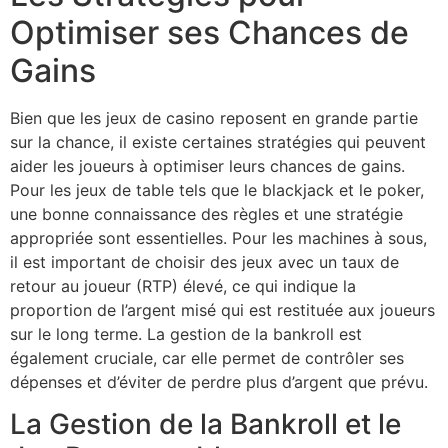
Optimiser ses Chances de
Gains
Bien que les jeux de casino reposent en grande partie
sur la chance, il existe certaines stratégies qui peuvent
aider les joueurs à optimiser leurs chances de gains.
Pour les jeux de table tels que le blackjack et le poker,
une bonne connaissance des règles et une stratégie
appropriée sont essentielles. Pour les machines à sous,
il est important de choisir des jeux avec un taux de
retour au joueur (RTP) élevé, ce qui indique la
proportion de l’argent misé qui est restituée aux joueurs
sur le long terme. La gestion de la bankroll est
également cruciale, car elle permet de contrôler ses
dépenses et d’éviter de perdre plus d’argent que prévu.
La Gestion de la Bankroll et le