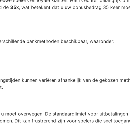
ieuwe spelers en loyale klanten. Het is echter belangrijk
nd de
35x
, wat betekent dat u uw bonusbedrag 35 keer moet
 verschillende bankmethoden beschikbaar, waaronder:
ingstijden kunnen variëren afhankelijk van de gekozen met
t.
die u moet overwegen. De standaardlimiet voor uitbetalingen 
en. Dit kan frustrerend zijn voor spelers die snel toegang