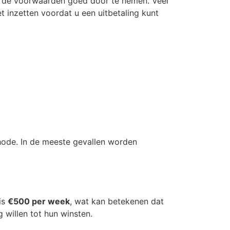
 om de voorwaarden goed door te nemen. Veel
 inzetten voordat u een uitbetaling kunt
hode. In de meeste gevallen worden
is
€500 per week
, wat kan betekenen dat
 willen tot hun winsten.