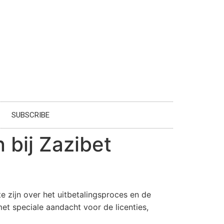
SUBSCRIBE
 bij Zazibet
e zijn over het uitbetalingsproces en de
et speciale aandacht voor de licenties,