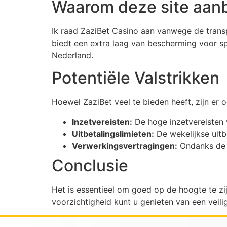
Waarom deze site aan
Ik raad ZaziBet Casino aan vanwege de transp
biedt een extra laag van bescherming voor spe
Nederland.
Potentiële Valstrikken
Hoewel ZaziBet veel te bieden heeft, zijn er
Inzetvereisten:
De hoge inzetvereisten 
Uitbetalingslimieten:
De wekelijkse uitbe
Verwerkingsvertragingen:
Ondanks de v
Conclusie
Het is essentieel om goed op de hoogte te zi
voorzichtigheid kunt u genieten van een veilig