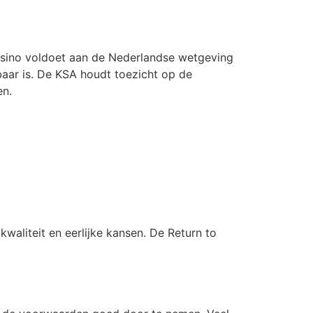
asino voldoet aan de Nederlandse wetgeving
baar is. De KSA houdt toezicht op de
en.
aliteit en eerlijke kansen. De Return to