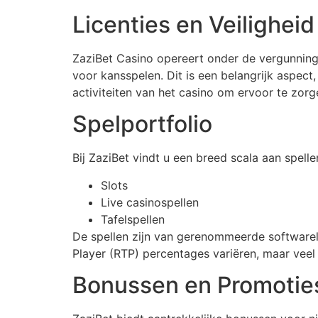
Licenties en Veiligheid
ZaziBet Casino opereert onder de vergunnin
voor kansspelen. Dit is een belangrijk aspec
activiteiten van het casino om ervoor te zor
Spelportfolio
Bij ZaziBet vindt u een breed scala aan spell
Slots
Live casinospellen
Tafelspellen
De spellen zijn van gerenommeerde softwarele
Player (RTP) percentages variëren, maar veel
Bonussen en Promotie