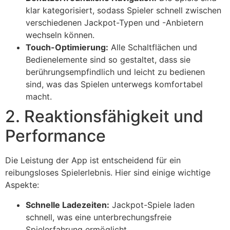
klar kategorisiert, sodass Spieler schnell zwischen
verschiedenen Jackpot-Typen und -Anbietern
wechseln können.
Touch-Optimierung:
Alle Schaltflächen und
Bedienelemente sind so gestaltet, dass sie
berührungsempfindlich und leicht zu bedienen
sind, was das Spielen unterwegs komfortabel
macht.
2. Reaktionsfähigkeit und
Performance
Die Leistung der App ist entscheidend für ein
reibungsloses Spielerlebnis. Hier sind einige wichtige
Aspekte:
Schnelle Ladezeiten:
Jackpot-Spiele laden
schnell, was eine unterbrechungsfreie
Spielerfahrung ermöglicht.