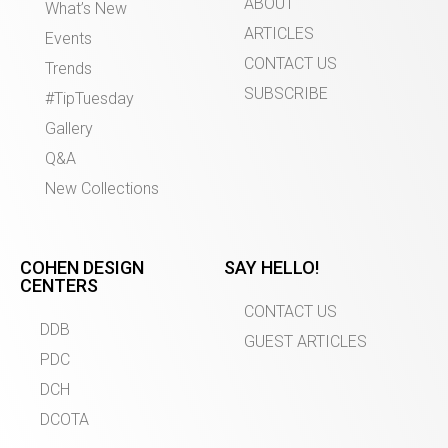
ABOUT
What’s New
ARTICLES
Events
CONTACT US
Trends
SUBSCRIBE
#TipTuesday
Gallery
Q&A
New Collections
COHEN DESIGN
SAY HELLO!
CENTERS
CONTACT US
DDB
GUEST ARTICLES
PDC
DCH
DCOTA