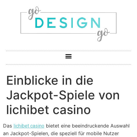
Einblicke in die
Jackpot-Spiele von
lichibet casino
Das
bietet eine beeindruckende Auswahl
lichibet casino
an Jackpot-Spielen, die speziell für mobile Nutzer