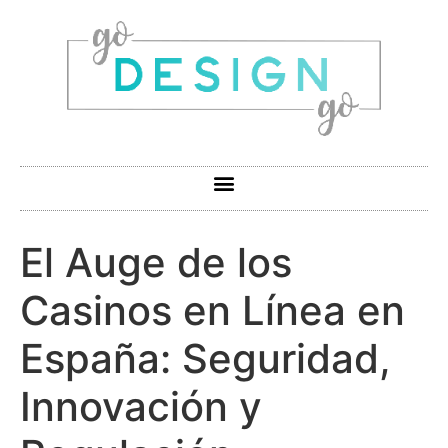
El Auge de los
Casinos en Línea en
España: Seguridad,
Innovación y