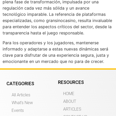
plena fase de transformación, impulsada por una
regulación cada vez más sólida y un avance
tecnológico imparable. La referencia de plataformas
especializadas, como gransinocasino, resulta invaluable
para entender los aspectos críticos del sector, desde la
transparencia hasta el juego responsable.
Para los operadores y los jugadores, mantenerse
informado y adaptarse a estas nuevas dinámicas será
clave para disfrutar de una experiencia segura, justa y
emocionante en un mercado que no para de crecer.
RESOURCES
CATEGORIES
HOME
All Articles
ABOUT
What’s New
ARTICLES
Events