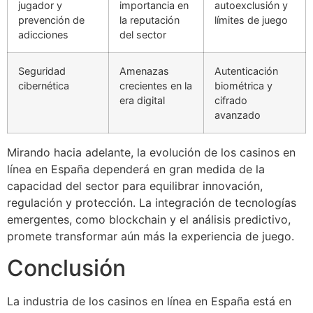
jugador y
importancia en
autoexclusión y
prevención de
la reputación
límites de juego
adicciones
del sector
Seguridad
Amenazas
Autenticación
cibernética
crecientes en la
biométrica y
era digital
cifrado
avanzado
Mirando hacia adelante, la evolución de los casinos en
línea en España dependerá en gran medida de la
capacidad del sector para equilibrar innovación,
regulación y protección. La integración de tecnologías
emergentes, como blockchain y el análisis predictivo,
promete transformar aún más la experiencia de juego.
Conclusión
La industria de los casinos en línea en España está en