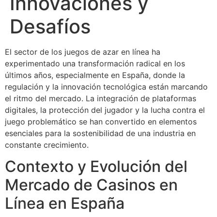
Innovaciones y
Desafíos
El sector de los juegos de azar en línea ha
experimentado una transformación radical en los
últimos años, especialmente en España, donde la
regulación y la innovación tecnológica están marcando
el ritmo del mercado. La integración de plataformas
digitales, la protección del jugador y la lucha contra el
juego problemático se han convertido en elementos
esenciales para la sostenibilidad de una industria en
constante crecimiento.
Contexto y Evolución del
Mercado de Casinos en
Línea en España