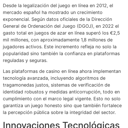
Desde la legalización del juego en línea en 2012, el
mercado español ha mostrado un crecimiento
exponencial. Según datos oficiales de la Dirección
General de Ordenación del Juego (DGOJ), en 2022 el
gasto total en juegos de azar en línea superó los
€2,5
mil millones
, con aproximadamente
1,8 millones de
jugadores activos
. Este incremento refleja no solo la
popularidad sino también la confianza en plataformas
reguladas y seguras.
Las plataformas de casino en línea ahora implementan
tecnología avanzada, incluyendo algoritmos de
tragamonedas justos, sistemas de verificación de
identidad robustos y medidas anticorrupción, todo en
cumplimiento con el marco legal vigente. Esto no solo
garantiza un juego honesto sino que también fortalece
la percepción pública sobre la integridad del sector.
Innovaciones Tecnológicas