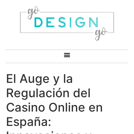
El Auge y la
Regulación del
Casino Online en
España: