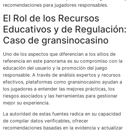
recomendaciones para jugadores responsables.
El Rol de los Recursos
Educativos y de Regulación:
Caso de gransinocasino
Uno de los aspectos que diferencian a los sitios de
referencia en este panorama es su compromiso con la
educación del usuario y la promoción del juego
responsable. A través de análisis expertos y recursos
efectivos, plataformas como gransinocasino ayudan a
los jugadores a entender las mejores prácticas, los
riesgos asociados y las herramientas para gestionar
mejor su experiencia.
La autoridad de estas fuentes radica en su capacidad
de compilar datos verificables, ofrecer
recomendaciones basadas en la evidencia y actualizar