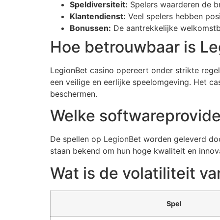
Speldiversiteit:
Spelers waarderen de bre
Klantendienst:
Veel spelers hebben posi
Bonussen:
De aantrekkelijke welkomstb
Hoe betrouwbaar is Le
LegionBet casino opereert onder strikte reg
een veilige en eerlijke speelomgeving. Het c
beschermen.
Welke softwareprovider
De spellen op LegionBet worden geleverd do
staan bekend om hun hoge kwaliteit en inno
Wat is de volatiliteit
Spel