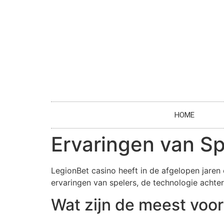
HOME
Ervaringen van Sp
LegionBet casino heeft in de afgelopen jaren 
ervaringen van spelers, de technologie achte
Wat zijn de meest voo