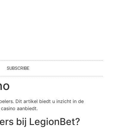
SUBSCRIBE
no
ers. Dit artikel biedt u inzicht in de
 casino aanbiedt.
ers bij LegionBet?