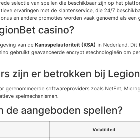
de selectie van spellen die beschikbaar zijn op het platfor
tieve ervaringen met de klantenservice, die 24/7 beschikbaa
onus en andere promoties worden vaak genoemd als een g
gionBet casino?
elgeving van de
Kansspelautoriteit (KSA)
in Nederland. Dit
asino gebruikt geavanceerde encryptietechnologieën om per
s zijn er betrokken bij Legio
or gerenommeerde softwareproviders zoals NetEnt, Microg
vatieve spelmechanismen.
 van de aangeboden spellen?
Volatiliteit