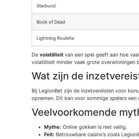
Starburst
Book of Dead
Lightning Roulette
De
volatiliteit
van een spel geeft aan hoe vaak 
volatiliteit minder vaak grote overwinningen b
Wat zijn de inzetverei
Bij LegionBet zijn de inzetvereisten voor b
opnemen. Dit kan voor sommige spelers een ui
Veelvoorkomende myth
Mythe:
Online gokken is niet veilig.
Feit:
Betrouwbare casino’s zoals LegionB