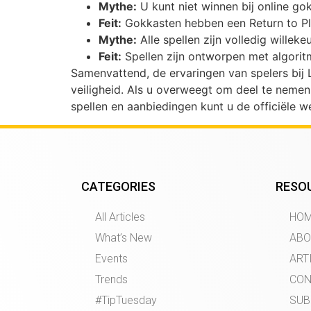
Mythe:
U kunt niet winnen bij online go
Feit:
Gokkasten hebben een Return to Pla
Mythe:
Alle spellen zijn volledig willekeu
Feit:
Spellen zijn ontworpen met algoritm
Samenvattend, de ervaringen van spelers bij L
veiligheid. Als u overweegt om deel te nemen
spellen en aanbiedingen kunt u de officiële 
CATEGORIES
RESO
All Articles
HO
What’s New
ABO
Events
ART
Trends
CON
#TipTuesday
SUB