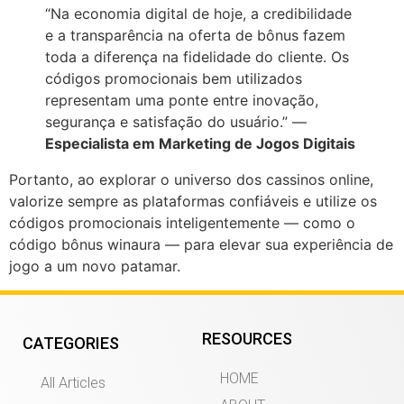
“Na economia digital de hoje, a credibilidade
e a transparência na oferta de bônus fazem
toda a diferença na fidelidade do cliente. Os
códigos promocionais bem utilizados
representam uma ponte entre inovação,
segurança e satisfação do usuário.” —
Especialista em Marketing de Jogos Digitais
Portanto, ao explorar o universo dos cassinos online,
valorize sempre as plataformas confiáveis e utilize os
códigos promocionais inteligentemente — como o
código bônus winaura — para elevar sua experiência de
jogo a um novo patamar.
RESOURCES
CATEGORIES
HOME
All Articles