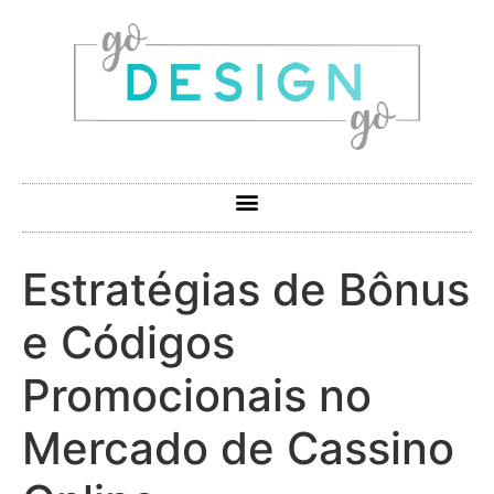
Estratégias de Bônus
e Códigos
Promocionais no
Mercado de Cassino