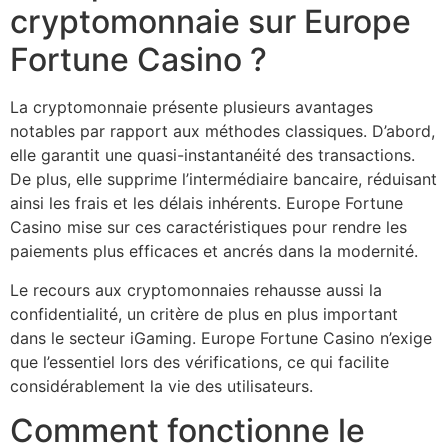
cryptomonnaie sur Europe
Fortune Casino ?
La cryptomonnaie présente plusieurs avantages
notables par rapport aux méthodes classiques. D’abord,
elle garantit une quasi-instantanéité des transactions.
De plus, elle supprime l’intermédiaire bancaire, réduisant
ainsi les frais et les délais inhérents. Europe Fortune
Casino mise sur ces caractéristiques pour rendre les
paiements plus efficaces et ancrés dans la modernité.
Le recours aux cryptomonnaies rehausse aussi la
confidentialité, un critère de plus en plus important
dans le secteur iGaming. Europe Fortune Casino n’exige
que l’essentiel lors des vérifications, ce qui facilite
considérablement la vie des utilisateurs.
Comment fonctionne le