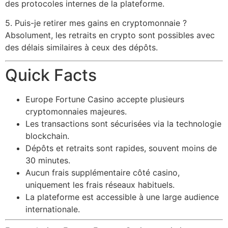
des protocoles internes de la plateforme.
5. Puis-je retirer mes gains en cryptomonnaie ?
Absolument, les retraits en crypto sont possibles avec
des délais similaires à ceux des dépôts.
Quick Facts
Europe Fortune Casino accepte plusieurs
cryptomonnaies majeures.
Les transactions sont sécurisées via la technologie
blockchain.
Dépôts et retraits sont rapides, souvent moins de
30 minutes.
Aucun frais supplémentaire côté casino,
uniquement les frais réseaux habituels.
La plateforme est accessible à une large audience
internationale.