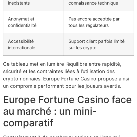
inexistants
connaissance technique
Anonymat et
Pas encore acceptée par
confidentialité
tous les régulateurs
Accessibilité
Support client parfois limité
internationale
sur les crypto
Ce tableau met en lumière l’équilibre entre rapidité,
sécurité et les contraintes liées à l’utilisation des
cryptomonnaies. Europe Fortune Casino propose ainsi
un compromis performant pour les joueurs avertis.
Europe Fortune Casino face
au marché : un mini-
comparatif