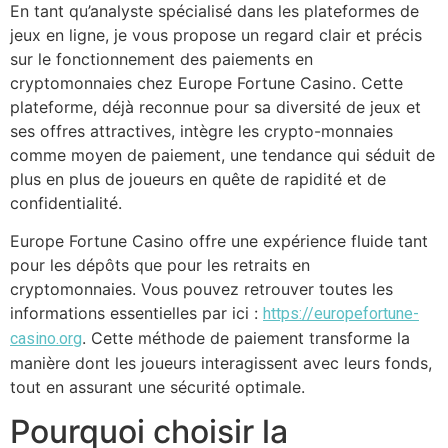
En tant qu’analyste spécialisé dans les plateformes de
jeux en ligne, je vous propose un regard clair et précis
sur le fonctionnement des paiements en
cryptomonnaies chez Europe Fortune Casino. Cette
plateforme, déjà reconnue pour sa diversité de jeux et
ses offres attractives, intègre les crypto-monnaies
comme moyen de paiement, une tendance qui séduit de
plus en plus de joueurs en quête de rapidité et de
confidentialité.
Europe Fortune Casino offre une expérience fluide tant
pour les dépôts que pour les retraits en
cryptomonnaies. Vous pouvez retrouver toutes les
informations essentielles par ici :
https://europefortune-
. Cette méthode de paiement transforme la
casino.org
manière dont les joueurs interagissent avec leurs fonds,
tout en assurant une sécurité optimale.
Pourquoi choisir la