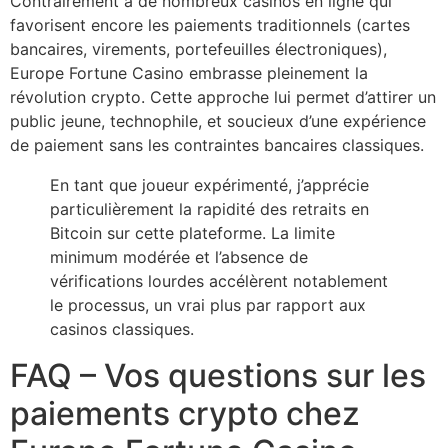
Contrairement à de nombreux casinos en ligne qui
favorisent encore les paiements traditionnels (cartes
bancaires, virements, portefeuilles électroniques),
Europe Fortune Casino embrasse pleinement la
révolution crypto. Cette approche lui permet d’attirer un
public jeune, technophile, et soucieux d’une expérience
de paiement sans les contraintes bancaires classiques.
En tant que joueur expérimenté, j’apprécie
particulièrement la rapidité des retraits en
Bitcoin sur cette plateforme. La limite
minimum modérée et l’absence de
vérifications lourdes accélèrent notablement
le processus, un vrai plus par rapport aux
casinos classiques.
FAQ – Vos questions sur les
paiements crypto chez