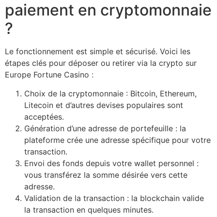
paiement en cryptomonnaie
?
Le fonctionnement est simple et sécurisé. Voici les
étapes clés pour déposer ou retirer via la crypto sur
Europe Fortune Casino :
Choix de la cryptomonnaie : Bitcoin, Ethereum,
Litecoin et d’autres devises populaires sont
acceptées.
Génération d’une adresse de portefeuille : la
plateforme crée une adresse spécifique pour votre
transaction.
Envoi des fonds depuis votre wallet personnel :
vous transférez la somme désirée vers cette
adresse.
Validation de la transaction : la blockchain valide
la transaction en quelques minutes.