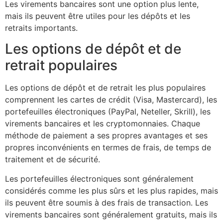
Les virements bancaires sont une option plus lente,
mais ils peuvent être utiles pour les dépôts et les
retraits importants.
Les options de dépôt et de
retrait populaires
Les options de dépôt et de retrait les plus populaires
comprennent les cartes de crédit (Visa, Mastercard), les
portefeuilles électroniques (PayPal, Neteller, Skrill), les
virements bancaires et les cryptomonnaies. Chaque
méthode de paiement a ses propres avantages et ses
propres inconvénients en termes de frais, de temps de
traitement et de sécurité.
Les portefeuilles électroniques sont généralement
considérés comme les plus sûrs et les plus rapides, mais
ils peuvent être soumis à des frais de transaction. Les
virements bancaires sont généralement gratuits, mais ils