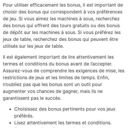
Pour utiliser efficacement les bonus, il est important de
choisir des bonus qui correspondent à vos préférences
de jeu. Si vous aimez les machines à sous, recherchez
des bonus qui offrent des tours gratuits ou des bonus
de dépôt sur les machines à sous. Si vous préférez les
jeux de table, recherchez des bonus qui peuvent être
utilisés sur les jeux de table.
Il est également important de lire attentivement les
termes et conditions du bonus avant de l’accepter.
Assurez-vous de comprendre les exigences de mise, les
restrictions de jeux et les limites de temps. Enfin,
n’oubliez pas que les bonus sont un outil pour
augmenter vos chances de gagner, mais ils ne
garantissent pas le succès.
Choisissez des bonus pertinents pour vos jeux
préférés.
Lisez attentivement les termes et conditions.