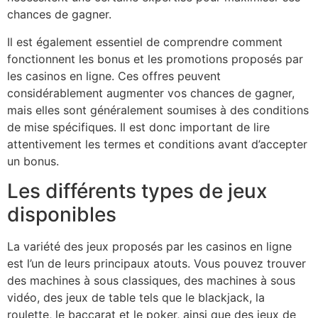
chances de gagner.
Il est également essentiel de comprendre comment
fonctionnent les bonus et les promotions proposés par
les casinos en ligne. Ces offres peuvent
considérablement augmenter vos chances de gagner,
mais elles sont généralement soumises à des conditions
de mise spécifiques. Il est donc important de lire
attentivement les termes et conditions avant d’accepter
un bonus.
Les différents types de jeux
disponibles
La variété des jeux proposés par les casinos en ligne
est l’un de leurs principaux atouts. Vous pouvez trouver
des machines à sous classiques, des machines à sous
vidéo, des jeux de table tels que le blackjack, la
roulette, le baccarat et le poker, ainsi que des jeux de