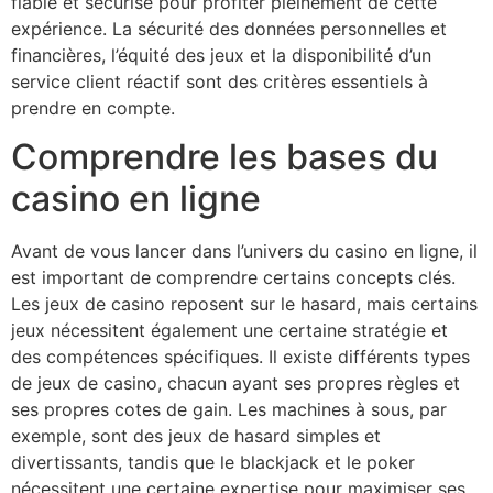
fiable et sécurisé pour profiter pleinement de cette
expérience. La sécurité des données personnelles et
financières, l’équité des jeux et la disponibilité d’un
service client réactif sont des critères essentiels à
prendre en compte.
Comprendre les bases du
casino en ligne
Avant de vous lancer dans l’univers du casino en ligne, il
est important de comprendre certains concepts clés.
Les jeux de casino reposent sur le hasard, mais certains
jeux nécessitent également une certaine stratégie et
des compétences spécifiques. Il existe différents types
de jeux de casino, chacun ayant ses propres règles et
ses propres cotes de gain. Les machines à sous, par
exemple, sont des jeux de hasard simples et
divertissants, tandis que le blackjack et le poker
nécessitent une certaine expertise pour maximiser ses