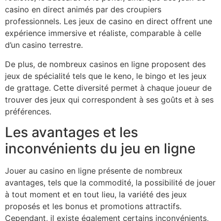
casino en direct animés par des croupiers
professionnels. Les jeux de casino en direct offrent une
expérience immersive et réaliste, comparable à celle
d’un casino terrestre.
De plus, de nombreux casinos en ligne proposent des
jeux de spécialité tels que le keno, le bingo et les jeux
de grattage. Cette diversité permet à chaque joueur de
trouver des jeux qui correspondent à ses goûts et à ses
préférences.
Les avantages et les
inconvénients du jeu en ligne
Jouer au casino en ligne présente de nombreux
avantages, tels que la commodité, la possibilité de jouer
à tout moment et en tout lieu, la variété des jeux
proposés et les bonus et promotions attractifs.
Cependant, il existe également certains inconvénients,