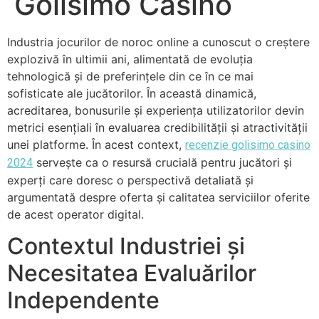
Golisimo Casino
Industria jocurilor de noroc online a cunoscut o creștere
explozivă în ultimii ani, alimentată de evoluția
tehnologică și de preferințele din ce în ce mai
sofisticate ale jucătorilor. În această dinamică,
acreditarea, bonusurile și experiența utilizatorilor devin
metrici esențiali în evaluarea credibilității și atractivității
unei platforme. În acest context,
recenzie golisimo casino
servește ca o resursă crucială pentru jucători și
2024
experți care doresc o perspectivă detaliată și
argumentată despre oferta și calitatea serviciilor oferite
de acest operator digital.
Contextul Industriei și
Necesitatea Evaluărilor
Independente