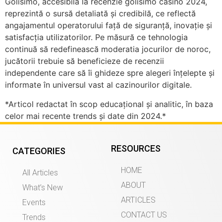
Golisimo, accesibilă la recenzie golisimo casino 2024,
reprezintă o sursă detaliată și credibilă, ce reflectă
angajamentul operatorului față de siguranță, inovație și
satisfacția utilizatorilor. Pe măsură ce tehnologia
continuă să redefinească moderatia jocurilor de noroc,
jucătorii trebuie să beneficieze de recenzii
independente care să îi ghideze spre alegeri înțelepte și
informate în universul vast al cazinourilor digitale.
*Articol redactat în scop educațional și analitic, în baza
celor mai recente trends și date din 2024.*
RESOURCES
CATEGORIES
HOME
All Articles
ABOUT
What’s New
ARTICLES
Events
CONTACT US
Trends