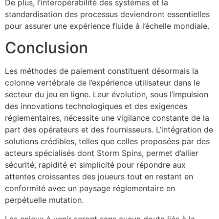
De plus, l’interopérabilité des systèmes et la
standardisation des processus deviendront essentielles
pour assurer une expérience fluide à l’échelle mondiale.
Conclusion
Les méthodes de paiement constituent désormais la
colonne vertébrale de l’expérience utilisateur dans le
secteur du jeu en ligne. Leur évolution, sous l’impulsion
des innovations technologiques et des exigences
réglementaires, nécessite une vigilance constante de la
part des opérateurs et des fournisseurs. L’intégration de
solutions crédibles, telles que celles proposées par des
acteurs spécialisés dont Storm Spins, permet d’allier
sécurité, rapidité et simplicité pour répondre aux
attentes croissantes des joueurs tout en restant en
conformité avec un paysage réglementaire en
perpétuelle mutation.
Les enjeux à venir seront sans aucun doute liés à la