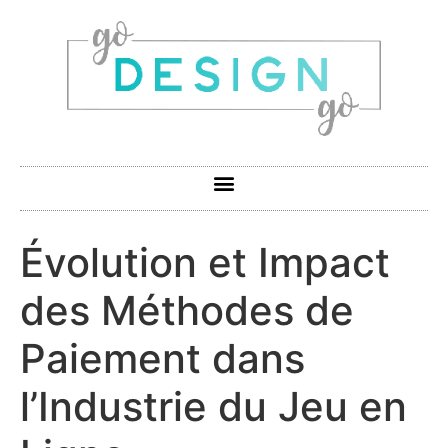
Évolution et Impact
des Méthodes de
Paiement dans
l’Industrie du Jeu en