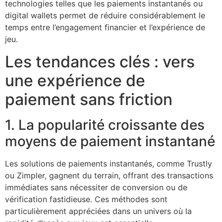
technologies telles que les paiements instantanés ou
digital wallets permet de réduire considérablement le
temps entre l’engagement financier et l’expérience de
jeu.
Les tendances clés : vers
une expérience de
paiement sans friction
1. La popularité croissante des
moyens de paiement instantané
Les solutions de paiements instantanés, comme Trustly
ou Zimpler, gagnent du terrain, offrant des transactions
immédiates sans nécessiter de conversion ou de
vérification fastidieuse. Ces méthodes sont
particulièrement appréciées dans un univers où la