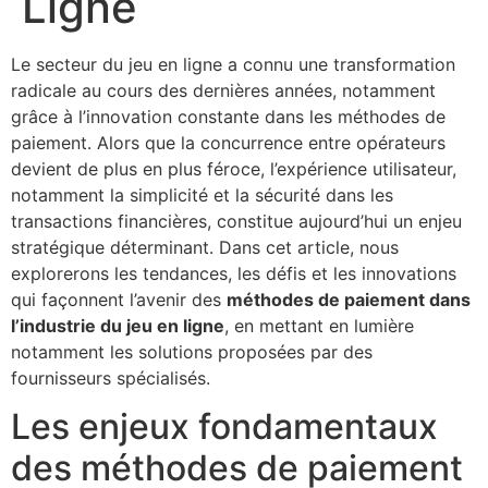
Ligne
Le secteur du jeu en ligne a connu une transformation
radicale au cours des dernières années, notamment
grâce à l’innovation constante dans les méthodes de
paiement. Alors que la concurrence entre opérateurs
devient de plus en plus féroce, l’expérience utilisateur,
notamment la simplicité et la sécurité dans les
transactions financières, constitue aujourd’hui un enjeu
stratégique déterminant. Dans cet article, nous
explorerons les tendances, les défis et les innovations
qui façonnent l’avenir des
méthodes de paiement dans
l’industrie du jeu en ligne
, en mettant en lumière
notamment les solutions proposées par des
fournisseurs spécialisés.
Les enjeux fondamentaux
des méthodes de paiement