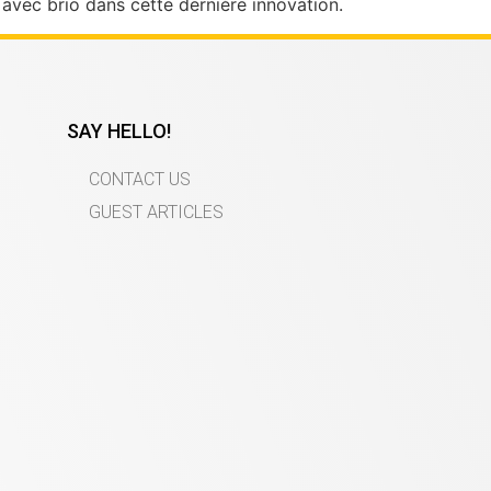
avec brio dans cette dernière innovation.
SAY HELLO!
CONTACT US
GUEST ARTICLES