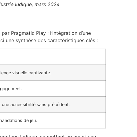
dustrie ludique, mars 2024
 par Pragmatic Play : l’intégration d’une
i une synthèse des caractéristiques clés :
ience visuelle captivante.
engagement.
t une accessibilité sans précédent.
mandations de jeu.
contenu ludique, en mettant en avant une