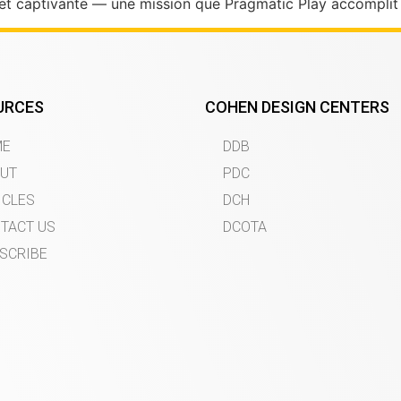
 et captivante — une mission que Pragmatic Play accomplit 
URCES
COHEN DESIGN CENTERS
ME
DDB
UT
PDC
ICLES
DCH
TACT US
DCOTA
SCRIBE