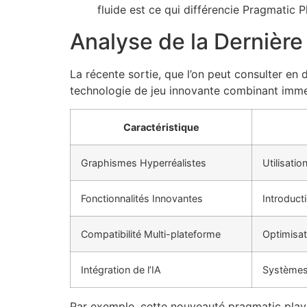
fluide est ce qui différencie Pragmatic 
Analyse de la Dernièr
La récente sortie, que l’on peut consulter en d
technologie de jeu innovante combinant immers
Caractéristique
Graphismes Hyperréalistes
Utilisatio
Fonctionnalités Innovantes
Introduct
Compatibilité Multi-plateforme
Optimisat
Intégration de l’IA
Systèmes 
Par exemple, cette nouveauté pragmatic play 