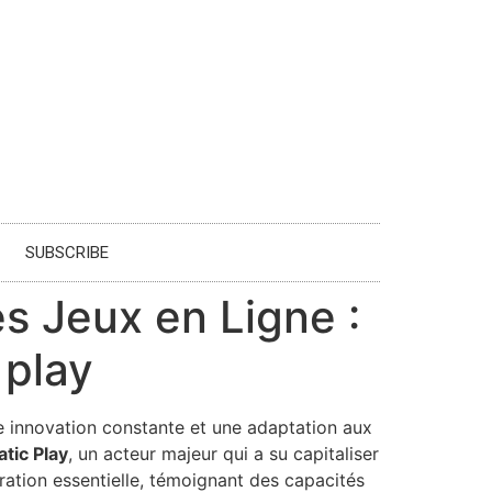
SUBSCRIBE
es Jeux en Ligne :
 play
ne innovation constante et une adaptation aux
tic Play
, un acteur majeur qui a su capitaliser
tration essentielle, témoignant des capacités