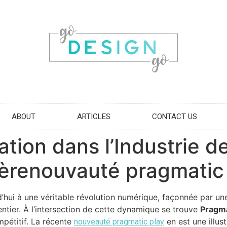
ABOUT
ARTICLES
CONTACT US
ation dans l’Industrie d
ièrenouvauté pragmatic
d’hui à une véritable révolution numérique, façonnée par u
tier. À l’intersection de cette dynamique se trouve
Pragma
mpétitif. La récente
en est une illus
nouveauté pragmatic play