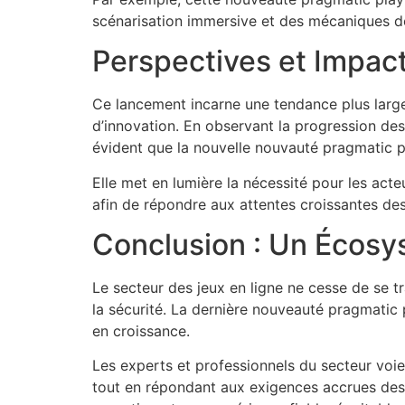
scénarisation immersive et des mécaniques de 
Perspectives et Impact 
Ce lancement incarne une tendance plus large 
d’innovation. En observant la progression de
évident que la nouvelle
nouvauté pragmatic p
Elle met en lumière la nécessité pour les act
afin de répondre aux attentes croissantes des
Conclusion : Un Écosy
Le secteur des jeux en ligne ne cesse de se t
la sécurité. La dernière nouveauté pragmatic 
en croissance.
Les experts et professionnels du secteur voie
tout en répondant aux exigences accrues des 