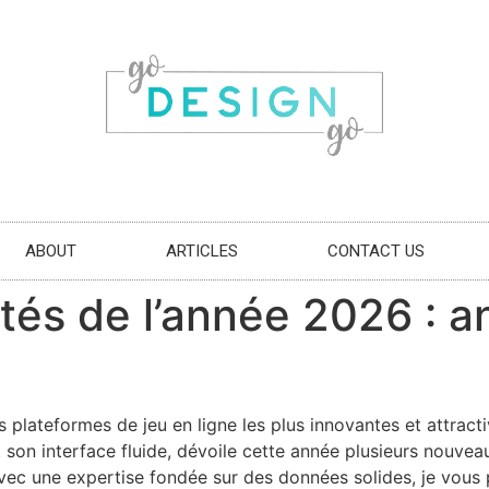
ABOUT
ARTICLES
CONTACT US
és de l’année 2026 : an
s plateformes de jeu en ligne les plus innovantes et attra
t son interface fluide, dévoile cette année plusieurs nouvea
o avec une expertise fondée sur des données solides, je vou