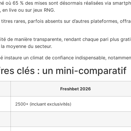
é où 65 % des mises sont désormais réalisées via smartphone
 en live ou sur jeux RNG.
titres rares, parfois absents sur d’autres plateformes, off
ité de manière transparente, rendant chaque pari plus grat
à la moyenne du secteur.
ité instaure un climat de confiance indispensable, notammen
res clés : un mini-comparatif
Freshbet 2026
2500+ (incluant exclusivités)