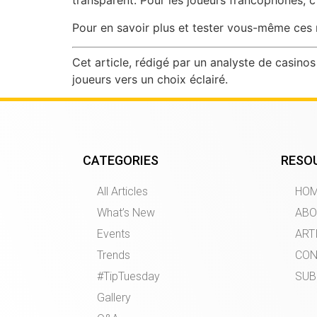
transparent. Pour les joueurs francophones, c’
Pour en savoir plus et tester vous-même ces
Cet article, rédigé par un analyste de casinos
joueurs vers un choix éclairé.
CATEGORIES
RESO
All Articles
HO
What’s New
ABO
Events
ART
Trends
CON
#TipTuesday
SUB
Gallery