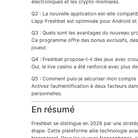
électroniques et les crypto-monnaies.
Q2 : La nouvelle application est-elle compati
L’app Freshbet est optimisée pour Android et 
Q3 : Quels sont les avantages du nouveau p
Ce programme offre des bonus exclusifs, des c
joueur.
Q4 : Freshbet propose-t-il des jeux avec crou
Oui, le live casino a été renforcé avec plus 
Q5 : Comment puis-je sécuriser mon compte 
Activez l’authentification à deux facteurs da
personnelles.
En résumé
Freshbet se distingue en 2026 par une straté
étape. Cette plateforme allie technologie ava