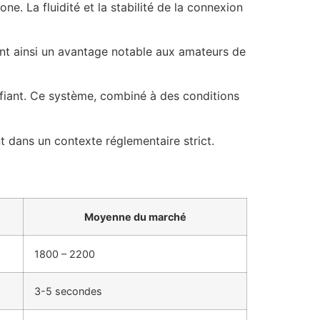
. La fluidité et la stabilité de la connexion
rant ainsi un avantage notable aux amateurs de
ifiant. Ce système, combiné à des conditions
t dans un contexte réglementaire strict.
Moyenne du marché
1800 – 2200
3-5 secondes