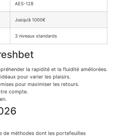
AES-128
Jusqu’à 1000€
3 niveaux standards
reshbet
préhender la rapidité et la fluidité améliorées.
déaux pour varier les plaisirs.
 mises pour maximiser les retours.
votre compte.
en.
2026
e de méthodes dont les portefeuilles