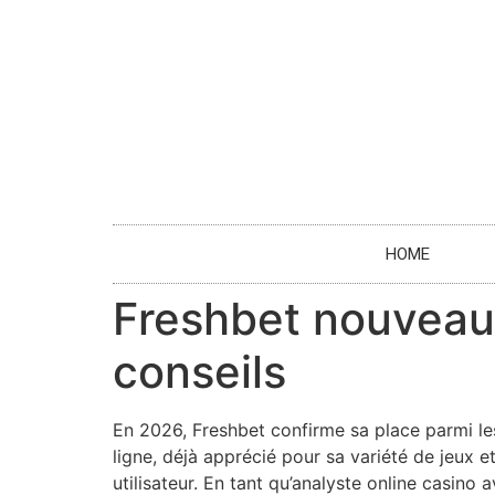
HOME
Freshbet nouveaut
conseils
En 2026, Freshbet confirme sa place parmi le
ligne, déjà apprécié pour sa variété de jeux e
utilisateur. En tant qu’analyste online casin