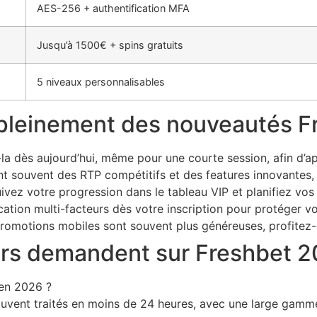
AES-256 + authentification MFA
Jusqu’à 1500€ + spins gratuits
5 niveaux personnalisables
r pleinement des nouveautés F
z-la dès aujourd’hui, même pour une courte session, afin d’ap
ont souvent des RTP compétitifs et des features innovantes, i
vez votre progression dans le tableau VIP et planifiez vos
ification multi-facteurs dès votre inscription pour protéger 
promotions mobiles sont souvent plus généreuses, profitez-
urs demandent sur Freshbet 
 en 2026 ?
souvent traités en moins de 24 heures, avec une large gamm