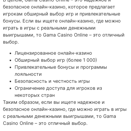
безопасное онлайн-казино, которое предлагает
игрокам обширный выбор игр и привлекательные
бонусы. Если вы ищете онлайн-казино, где можно
играть в игры с реальными денежными
выигрышами, то Gama Casino Online – это отличный
выбор.
Лицензированное онлайн-казино
Обширный выбор игр (более 1 000)
Привлекательные бонусы и программы
лояльности
Безопасность и честность игры
Ограничение доступа для игроков из
некоторых стран
Таким образом, если вы ищете надежное и
безопасное онлайн-казино, где можно играть в игры
с реальными денежными выигрышами, то Gama
Casino Online – это отличный выбор.