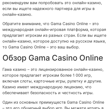
рекомендуем вам попробовать это онлайн-казино,
если вы ищете надежного партнера для игры в
онлайн-казино.
Обратите внимание, что Gama Casino Online – это
международная онлайн-игровая платформа, которая
предлагает игрокам из разных стран. Если вы ищете
онлайн-казино, которое доступно на русском языке,
то Gama Casino Online – это ваш выбор.
Обзор Gama Casino Online
Гама казино – это лицензированное онлайн-казино,
которое предлагает игрокам более 1 000 игр,
включая слоты, карточные игры, рулетку и другие.
Казино имеет международную лицензию, что
обеспечивает безопасность и честность игры.
Один из основных преимуществ Gama Casino Online
– это его обширный выбор игр. Вы можете играть в