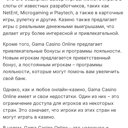
слоты от известных разработчиков, таких как
NetEnt, Microgaming и Playtech, а также в карточные
игры, рулетку и другие. Казино также предлагает
игры с реальными денежными выигрышами, что
делает игру более интересной и привлекательной.
Кроме того, Gama Casino Online предлагает
привлекательные бонусы и программы лояльности.
Новым игрокам предлагается приветственный
бонус, а постоянным игрокам – программы
лояльности, которые могут помочь вам увеличить
свой банк.
Однако, как и любое онлайн-казино, Gama Casino
Online имеет и свои недостатки. Один из них – это
ограничение доступа для игроков из некоторых
стран. Это означает, что игроки из этих стран не
могут играть в казино.
В целом, Gama Casino Online – это надежное и