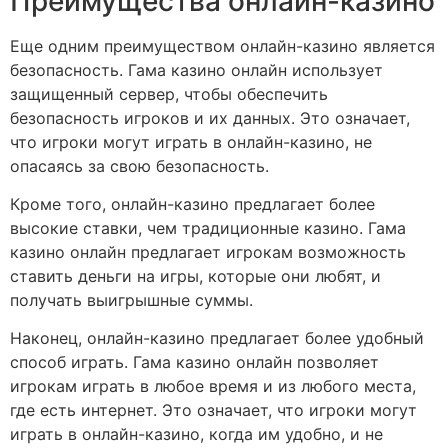
Преимущества онлайн-казино
Еще одним преимуществом онлайн-казино является
безопасность. Гама казино онлайн использует
защищенный сервер, чтобы обеспечить
безопасность игроков и их данных. Это означает,
что игроки могут играть в онлайн-казино, не
опасаясь за свою безопасность.
Кроме того, онлайн-казино предлагает более
высокие ставки, чем традиционные казино. Гама
казино онлайн предлагает игрокам возможность
ставить деньги на игры, которые они любят, и
получать выигрышные суммы.
Наконец, онлайн-казино предлагает более удобный
способ играть. Гама казино онлайн позволяет
игрокам играть в любое время и из любого места,
где есть интернет. Это означает, что игроки могут
играть в онлайн-казино, когда им удобно, и не