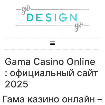
Gama Casino Online
: официальный сайт
2025
Гама казино онлайн –