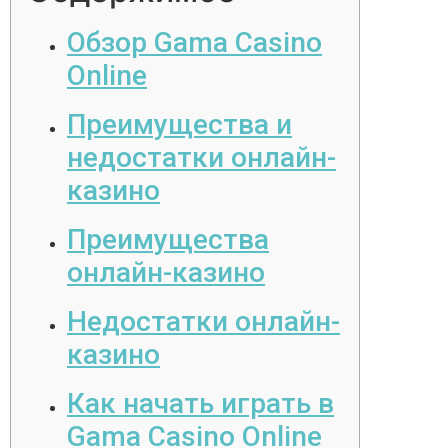
Обзор Gama Casino
Online
Преимущества и
недостатки онлайн-
казино
Преимущества
онлайн-казино
Недостатки онлайн-
казино
Как начать играть в
Gama Casino Online