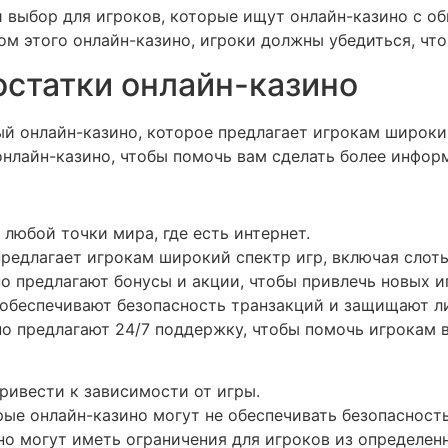
ий выбор для игроков, которые ищут онлайн-казино с 
м этого онлайн-казино, игроки должны убедиться, что 
статки онлайн-казино
ый онлайн-казино, которое предлагает игрокам широкий
нлайн-казино, чтобы помочь вам сделать более инфор
 любой точки мира, где есть интернет.
редлагает игрокам широкий спектр игр, включая слоты,
но предлагают бонусы и акции, чтобы привлечь новых 
 обеспечивают безопасность транзакций и защищают л
но предлагают 24/7 поддержку, чтобы помочь игрокам 
ривести к зависимости от игры.
рые онлайн-казино могут не обеспечивать безопасност
но могут иметь ограничения для игроков из определенн