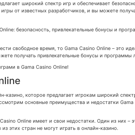
длагает широкий спектр игр и обеспечивает безопаснос
 игры от известных разработчиков, и вы можете полу
nline: безопасность, привлекательные бонусы и прогр
ести свободное время, то Gama Casino Online – это ид
ожете получать привлекательные бонусы и программы 
грами в Gama Casino Online!
line
йн-казино, которое предлагает игрокам широкий спект
ассмотрим основные преимущества и недостатки Gama C
Casino Online имеет и свои недостатки. Один из них – 
 из этих стран не могут играть в онлайн-казино.