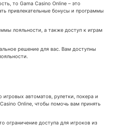
ть, то Gama Casino Online – это
чать привлекательные бонусы и программы
аммы лояльности, а также доступ к играм
еальное решение для вас. Вам доступны
лояльности.
р игровых автоматов, рулетки, покера и
asino Online, чтобы помочь вам принять
это ограничение доступа для игроков из