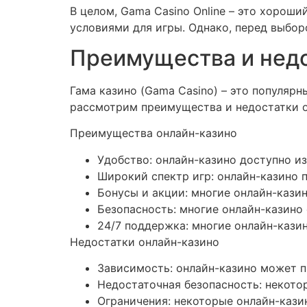
В целом, Gama Casino Online – это хорош
условиями для игры. Однако, перед выборо
Преимущества и недо
Гама казино (Gama Casino) – это популярн
рассмотрим преимущества и недостатки о
Преимущества онлайн-казино
Удобство: онлайн-казино доступно из
Широкий спектр игр: онлайн-казино п
Бонусы и акции: многие онлайн-кази
Безопасность: многие онлайн-казино
24/7 поддержка: многие онлайн-кази
Недостатки онлайн-казино
Зависимость: онлайн-казино может п
Недостаточная безопасность: некото
Ограничения: некоторые онлайн-кази