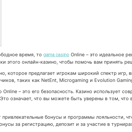
ободное время, то
Online – это идеальное р
gama casino
и этого онлайн-казино, чтобы помочь вам принять ре
но, которое предлагает игрокам широкий спектр игр, в
иков, таких как NetEnt, Microgaming и Evolution Gamin
 Online – это его безопасность. Казино использует с
 Это означает, что вы можете быть уверены в том, что
ет привлекательные бонусы и программы лояльности, чт
нусы за регистрацию, депозит и за участие в турнира