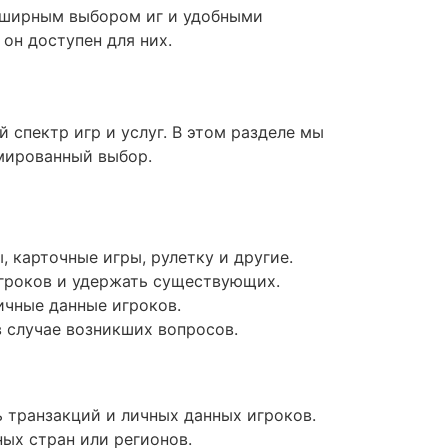
обширным выбором иг и удобными
он доступен для них.
 спектр игр и услуг. В этом разделе мы
мированный выбор.
 карточные игры, рулетку и другие.
игроков и удержать существующих.
ичные данные игроков.
в случае возникших вопросов.
ь транзакций и личных данных игроков.
ых стран или регионов.