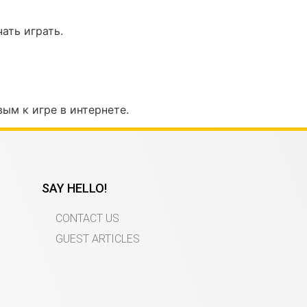
чать играть.
вым к игре в интернете.
SAY HELLO!
CONTACT US
GUEST ARTICLES