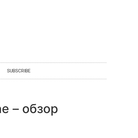
SUBSCRIBE
ne – обзор