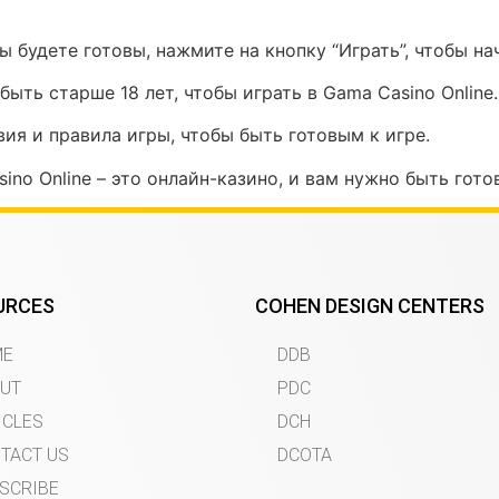
вы будете готовы, нажмите на кнопку “Играть”, чтобы на
ыть старше 18 лет, чтобы играть в Gama Casino Online.
ия и правила игры, чтобы быть готовым к игре.
ino Online – это онлайн-казино, и вам нужно быть гото
URCES
COHEN DESIGN CENTERS
ME
DDB
UT
PDC
ICLES
DCH
TACT US
DCOTA
SCRIBE