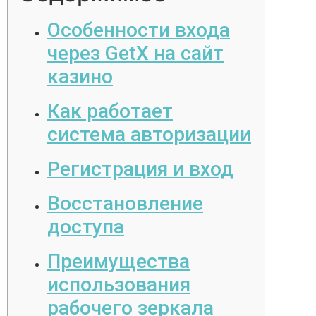
Особенности входа
через GetX на сайт
казино
Как работает
система авторизации
Регистрация и вход
Восстановление
доступа
Преимущества
использования
рабочего зеркала