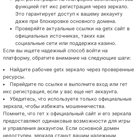
функцией гет икс регистрация через зеркало.
Это гарантирует доступ к вашему аккаунту
даже при блокировке основного домена.
Проверяйте актуальные ссылки на getx сайт в
официальных источниках, таких как
социальные сети или поддержка казино.
Если вы ищете надежный способ войти на
платформу, обратите внимание на следующие шаги:
Найдите рабочее getx зеркало через проверенные
ресурсы.
Перейдите по ссылке и выполните вход или гет
икс регистрация, если у вас еще нет аккаунта.
Убедитесь, что используете только официальные
зеркала, чтобы избежать мошенничества.
Помните, что гет х официальный сайт и его зеркала
предоставляют одинаковые возможности для игры
и управления аккаунтом. Если основной домен
недоступен, зеркала станут вашим надежным