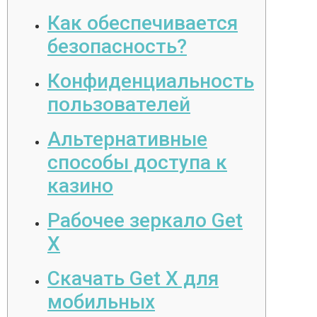
Как обеспечивается
безопасность?
Конфиденциальность
пользователей
Альтернативные
способы доступа к
казино
Рабочее зеркало Get
X
Скачать Get X для
мобильных