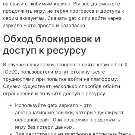
на связи с любимым казино. Вы всегда сможете
продолжить игру, не теряя прогресса и доступа к
своим аккаунтам. Скачать get x или войти через
зеркало – это просто и безопасно.
Обход блокировок и
доступ к ресурсу
В случае блокировки основного сайта казино Гет Х
(GetX), пользователи могут столкнуться с
трудностями при попытке войти на платформу.
Однако существует несколько способов обойти
ограничения и получить доступ к ресурсу:
Используйте getx зеркало – это
альтернативные ссылки, которые дублируют
основной сайт. Они позволяют продолжить
игру без потери данных.
Для регистрации на платформе воспользуйтесь