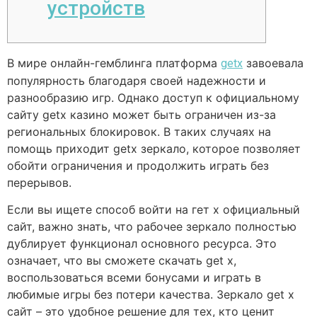
устройств
В мире онлайн-гемблинга платформа
завоевала
getx
популярность благодаря своей надежности и
разнообразию игр. Однако доступ к официальному
сайту getx казино может быть ограничен из-за
региональных блокировок. В таких случаях на
помощь приходит getx зеркало, которое позволяет
обойти ограничения и продолжить играть без
перерывов.
Если вы ищете способ войти на гет х официальный
сайт, важно знать, что рабочее зеркало полностью
дублирует функционал основного ресурса. Это
означает, что вы сможете скачать get x,
воспользоваться всеми бонусами и играть в
любимые игры без потери качества. Зеркало get x
сайт – это удобное решение для тех, кто ценит