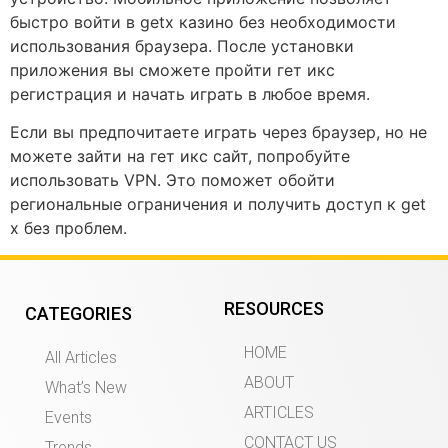
быстро войти в getx казино без необходимости
использования браузера. После установки
приложения вы сможете пройти гет икс
регистрация и начать играть в любое время.
Если вы предпочитаете играть через браузер, но не
можете зайти на гет икс сайт, попробуйте
использовать VPN. Это поможет обойти
региональные ограничения и получить доступ к get
x без проблем.
RESOURCES
CATEGORIES
HOME
All Articles
ABOUT
What’s New
ARTICLES
Events
CONTACT US
Trends