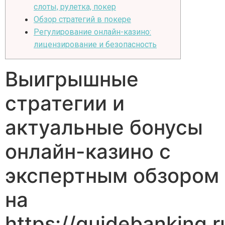
слоты, рулетка, покер
Обзор стратегий в покере
Регулирование онлайн-казино:
лицензирование и безопасность
Выигрышные
стратегии и
актуальные бонусы
онлайн-казино с
экспертным обзором
на
https://guidebanking.r