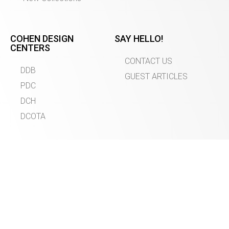
COHEN DESIGN
SAY HELLO!
CENTERS
CONTACT US
DDB
GUEST ARTICLES
PDC
DCH
DCOTA