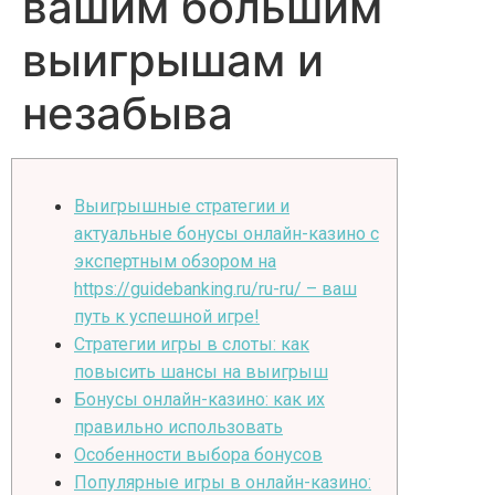
вашим большим
выигрышам и
незабыва
Выигрышные стратегии и
актуальные бонусы онлайн-казино с
экспертным обзором на
https://guidebanking.ru/ru-ru/ – ваш
путь к успешной игре!
Стратегии игры в слоты: как
повысить шансы на выигрыш
Бонусы онлайн-казино: как их
правильно использовать
Особенности выбора бонусов
Популярные игры в онлайн-казино: