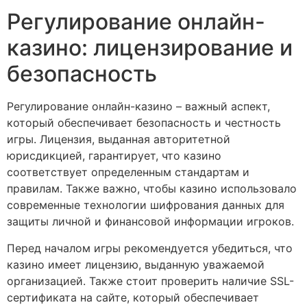
Регулирование онлайн-
казино: лицензирование и
безопасность
Регулирование онлайн-казино – важный аспект,
который обеспечивает безопасность и честность
игры. Лицензия, выданная авторитетной
юрисдикцией, гарантирует, что казино
соответствует определенным стандартам и
правилам. Также важно, чтобы казино использовало
современные технологии шифрования данных для
защиты личной и финансовой информации игроков.
Перед началом игры рекомендуется убедиться, что
казино имеет лицензию, выданную уважаемой
организацией. Также стоит проверить наличие SSL-
сертификата на сайте, который обеспечивает