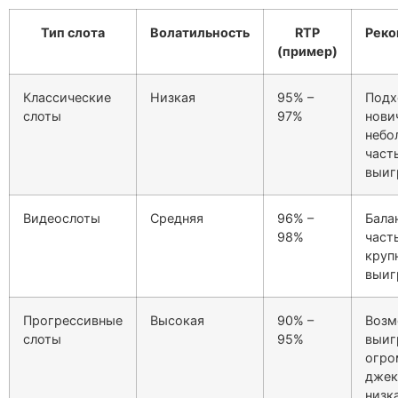
Тип слота
Волатильность
RTP
Реко
(пример)
Классические
Низкая
95% –
Подх
слоты
97%
нови
небо
част
выиг
Видеослоты
Средняя
96% –
Бала
98%
част
круп
выиг
Прогрессивные
Высокая
90% –
Возм
слоты
95%
выиг
огро
джек
низк