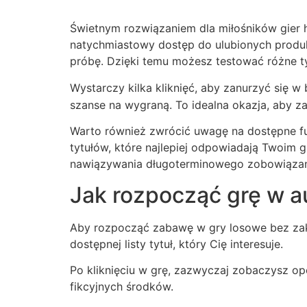
Świetnym rozwiązaniem dla miłośników gier 
natychmiastowy dostęp do ulubionych produkc
próbę. Dzięki temu możesz testować różne ty
Wystarczy kilka kliknięć, aby zanurzyć się w
szanse na wygraną. To idealna okazja, aby z
Warto również zwrócić uwagę na dostępne funk
tytułów, które najlepiej odpowiadają Twoim
nawiązywania długoterminowego zobowiązan
Jak rozpocząć grę w 
Aby rozpocząć zabawę w gry losowe bez zakup
dostępnej listy tytuł, który Cię interesuje.
Po kliknięciu w grę, zazwyczaj zobaczysz op
fikcyjnych środków.