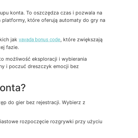
upu konta. To oszczędza czas i pozwala na
 platformy, które oferują automaty do gry na
kich jak
, które zwiększają
vavada bonus code
j fazie.
o możliwość eksploracji i wybierania
ny i poczuć dreszczyk emocji bez
konta?
 do gier bez rejestracji. Wybierz z
hmiastowe rozpoczęcie rozgrywki przy użyciu