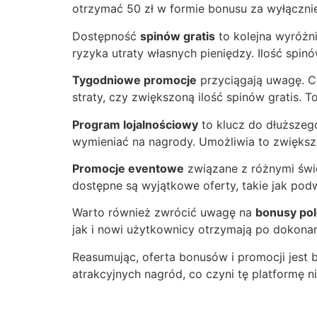
otrzymać 50 zł w formie bonusu za wyłącznie
Dostępność
spinów gratis
to kolejna wyróżn
ryzyka utraty własnych pieniędzy. Ilość spin
Tygodniowe promocje
przyciągają uwagę. C
straty, czy zwiększoną ilość spinów gratis.
Program lojalnościowy
to klucz do dłuższego
wymieniać na nagrody. Umożliwia to zwiększe
Promocje eventowe
związane z różnymi świę
dostępne są wyjątkowe oferty, takie jak pod
Warto również zwrócić uwagę na
bonusy pol
jak i nowi użytkownicy otrzymają po dokona
Reasumując, oferta bonusów i promocji jest 
atrakcyjnych nagród, co czyni tę platformę n