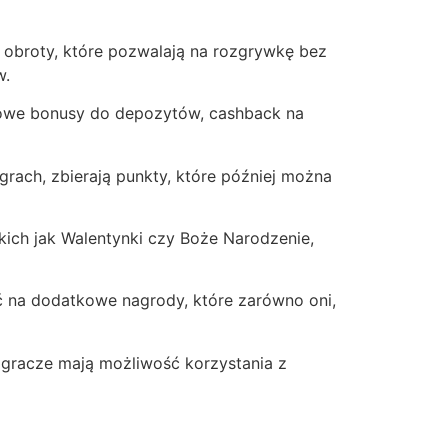
obroty, które pozwalają na rozgrywkę bez
w.
tkowe bonusy do depozytów, cashback na
grach, zbierają punkty, które później można
kich jak Walentynki czy Boże Narodzenie,
ć na dodatkowe nagrody, które zarówno oni,
, gracze mają możliwość korzystania z