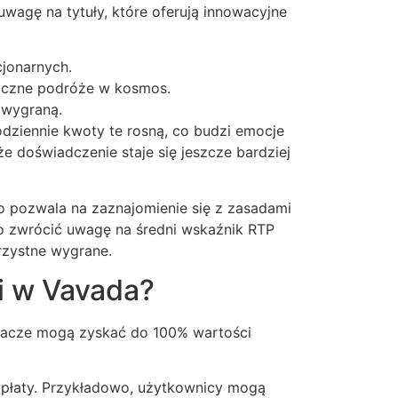
wagę na tytuły, które oferują innowacyjne
jonarnych.
tyczne podróże w kosmos.
 wygraną.
odziennie kwoty te rosną, co budzi emocje
e doświadczenie staje się jeszcze bardziej
 pozwala na zaznajomienie się z zasadami
to zwrócić uwagę na średni wskaźnik RTP
rzystne wygrane.
ji w Vavada?
racze mogą zyskać do 100% wartości
wpłaty. Przykładowo, użytkownicy mogą