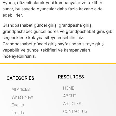
Ayrıca, düzenli olarak yeni kampanyalar ve teklifler
sunar, bu sayede oyuncular daha fazla kazanç elde
edebilirler.
Grandpashabet güncel giriş, grandpasha giriş,
grandpashabet güncel adres ve grandpashabet giriş gibi
seçeneklerle kolayca siteye erişebilirsiniz.
Grandpashabet güncel giriş sayfasından siteye giriş
yapabilir ve güncel teklifleri ve kampanyaları
inceleyebilirsiniz.
RESOURCES
CATEGORIES
HOME
All Articles
ABOUT
What’s New
ARTICLES
Events
CONTACT US
Trends