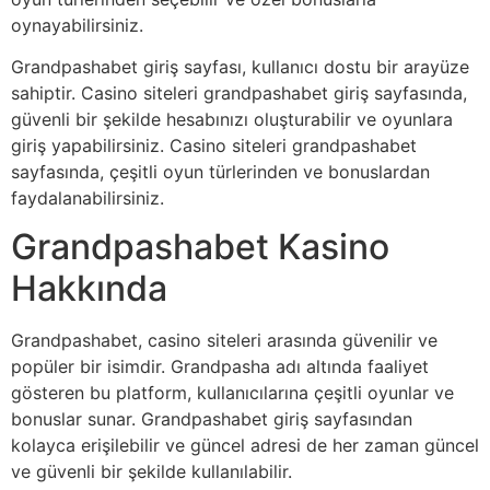
oynayabilirsiniz.
Grandpashabet giriş sayfası, kullanıcı dostu bir arayüze
sahiptir. Casino siteleri grandpashabet giriş sayfasında,
güvenli bir şekilde hesabınızı oluşturabilir ve oyunlara
giriş yapabilirsiniz. Casino siteleri grandpashabet
sayfasında, çeşitli oyun türlerinden ve bonuslardan
faydalanabilirsiniz.
Grandpashabet Kasino
Hakkında
Grandpashabet, casino siteleri arasında güvenilir ve
popüler bir isimdir. Grandpasha adı altında faaliyet
gösteren bu platform, kullanıcılarına çeşitli oyunlar ve
bonuslar sunar. Grandpashabet giriş sayfasından
kolayca erişilebilir ve güncel adresi de her zaman güncel
ve güvenli bir şekilde kullanılabilir.