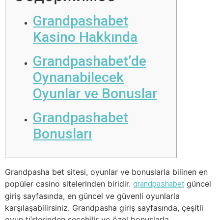
Grandpashabet
Kasino Hakkında
Grandpashabet’de
Oynanabilecek
Oyunlar ve Bonuslar
Grandpashabet
Bonusları
Grandpasha bet sitesi, oyunlar ve bonuslarla bilinen en
popüler casino sitelerinden biridir.
güncel
grandpashabet
giriş sayfasında, en güncel ve güvenli oyunlarla
karşılaşabilirsiniz. Grandpasha giriş sayfasında, çeşitli
oyun türlerinden seçebilir ve özel bonuslarla