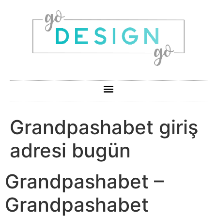
Grandpashabet giriş
adresi bugün
Grandpashabet –
Grandpashabet